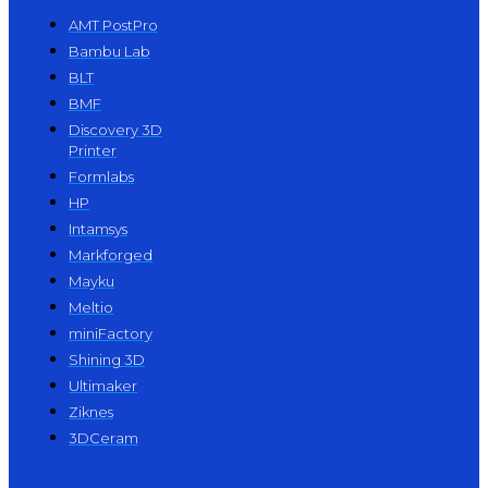
AMT PostPro
Bambu Lab
BLT
BMF
Discovery 3D
Printer
Formlabs
HP
Intamsys
Markforged
Mayku
Meltio
miniFactory
Shining 3D
Ultimaker
Ziknes
3DCeram