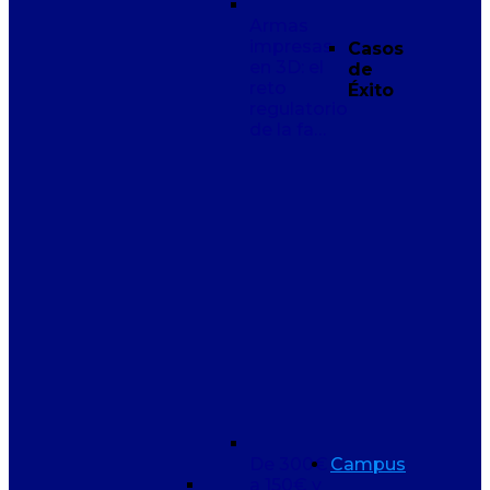
Armas
impresas
Casos
en 3D: el
de
reto
Éxito
regulatorio
de la fa…
De 300€
Campus
a 150€ y