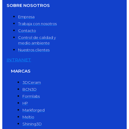
SOBRE NOSOTROS
Empresa
Trabaja con nosotros
Contacto
Control de calidad y
medio ambiente
Nuestros clientes
INTRANET
MARCAS
3DCeram
BCN3D
Formlabs
HP
Markforged
Meltio
Shining3D