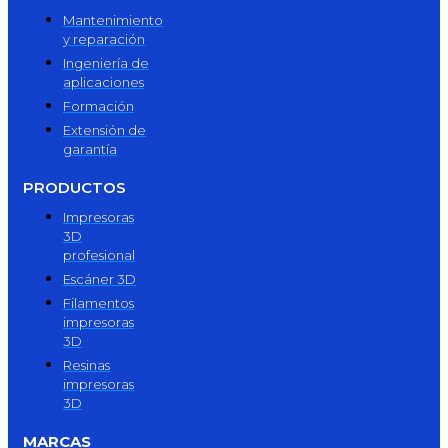
Mantenimiento
y reparación
Ingeniería de
aplicaciones
Formación
Extensión de
garantía
PRODUCTOS
Impresoras
3D
profesional
Escáner 3D
Filamentos
impresoras
3D
Resinas
impresoras
3D
MARCAS