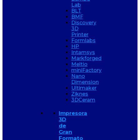
Lab
BLT
BMF
Discovery
3D
Printer
Formlabs
HP
Intamsys
Markforged
Meltio
miniFactory
Nano
Dimension
Ultimaker
Ziknes
3DCeram
Impresora
3D
de
Gran
Formato