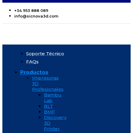
+34 953 888 089
info@sicnova3d.com
Soporte Técnico
FAQs
Productos
Impresoras
3D
Profesionales
Bambu
Lab
BLT
BMF
Discovery
3D
Printer