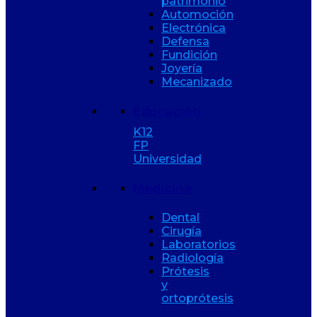
patrimonio
Automoción
Electrónica
Defensa
Fundición
Joyería
Mecanizado
Educación
K12
FP
Universidad
Medicina
Dental
Cirugía
Laboratorios
Radiología
Prótesis
y
ortoprótesis