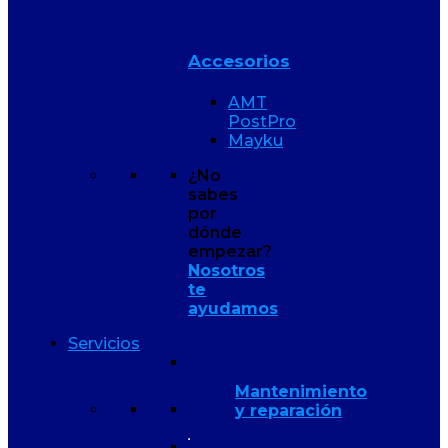
Accesorios
AMT
PostPro
Mayku
¿No
sabes
por
dónde
empezar?
Nosotros
te
ayudamos
Servicios
Mantenimiento
y reparación