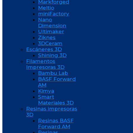
Markforged
Meltio
miniFactory
Nano
Dimension
Ultimaker
Ziknes
3DCeram
Escáneres 3D
Shining 3D
Filamentos
Impresoras 3D
Bambu Lab
BASF Forward
AM
Kimya
Smart
Materiales 3D
Resinas impresoras
3D
Resinas BASF
Forward AM
Resinas