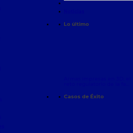
n
Noticias
Lo último
o
d
Armas impresas en 3D: el
reto regulatorio de la fa…
Casos de Éxito
s
s
es
s