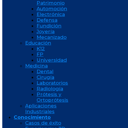
Patrimonio
Automoción
Electrónica
Defensa
Fundición
Joyería
Mecanizado
Educación
K12
FP
Universidad
Medicina
Dental
Cirugía
Laboratorios
Radiología
Prótesis y
Ortoprótesis
Aplicaciones
Industriales
Conocimiento
Casos de éxito