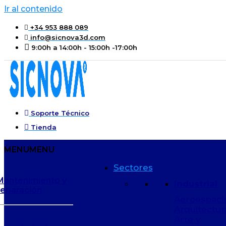
Ir al contenido
+34 953 888 089
info@sicnova3d.com
9:00h a 14:00h - 15:00h -17:00h
Soporte Técnico
Tienda
MENU
MENU
Sectores
Mantenimiento y
Industrial
reparación
Aeroespaci
Arquitectur
Arte y