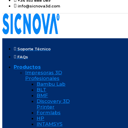
+34 953 888 089
info@sicnova3d.com
Soporte Técnico
FAQs
Productos
Impresoras 3D
Profesionales
Bambu Lab
BLT
BMF
Discovery 3D
Printer
Formlabs
HP
INTAMSYS