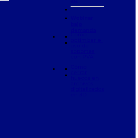
3D
Webinar
bajo
demanda
Cómo
optimizar el
uso de
soportes
con PVA
Cómo
cerrar
huecos en
archivos
digitalizados
en 3D