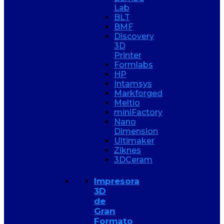
Lab
BLT
BMF
Discovery
3D
Printer
Formlabs
HP
Intamsys
Markforged
Meltio
miniFactory
Nano
Dimension
Ultimaker
Ziknes
3DCeram
Impresora
3D
de
Gran
Formato