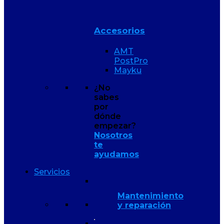
Accesorios
AMT
PostPro
Mayku
¿No
sabes
por
dónde
empezar?
Nosotros
te
ayudamos
Servicios
Mantenimiento
y reparación