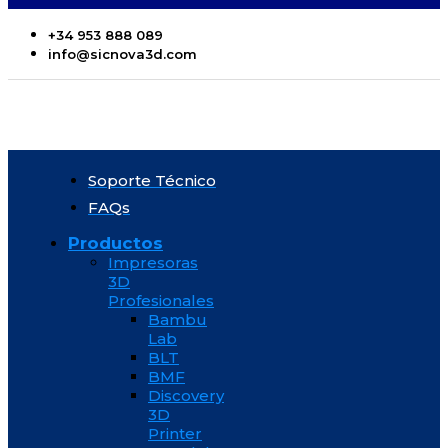
+34 953 888 089
info@sicnova3d.com
Soporte Técnico
FAQs
Productos
Impresoras
3D
Profesionales
Bambu
Lab
BLT
BMF
Discovery
3D
Printer