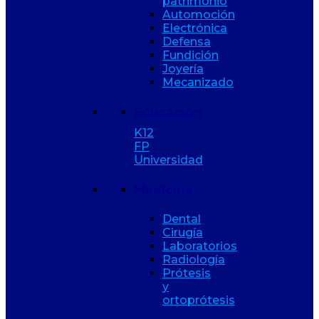
patrimonio
Automoción
Electrónica
Defensa
Fundición
Joyería
Mecanizado
Educación
K12
FP
Universidad
Medicina
Dental
Cirugía
Laboratorios
Radiología
Prótesis
y
ortoprótesis