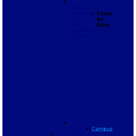
Armas
impresas
Casos
en 3D: el
de
reto
Éxito
regulatorio
de la fa…
De 300€
Campus
a 150€ y