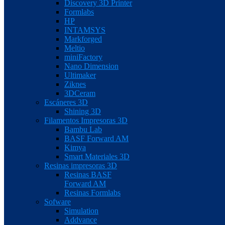
Discovery 3D Printer
Formlabs
HP
INTAMSYS
Markforged
Meltio
miniFactory
Nano Dimension
Ultimaker
Ziknes
3DCeram
Escáneres 3D
Shining 3D
Filamentos Impresoras 3D
Bambu Lab
BASF Forward AM
Kimya
Smart Materiales 3D
Resinas impresoras 3D
Resinas BASF
Forward AM
Resinas Formlabs
Sofware
Simulation
Addvance