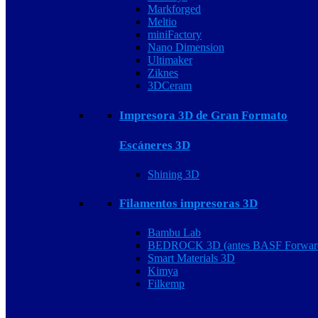
Markforged
Meltio
miniFactory
Nano Dimension
Ultimaker
Ziknes
3DCeram
Impresora 3D de Gran Formato
Escáneres 3D
Shining 3D
Filamentos impresoras 3D
Bambu Lab
BEDROCK 3D (antes BASF Forwar
Smart Materials 3D
Kimya
Filkemp