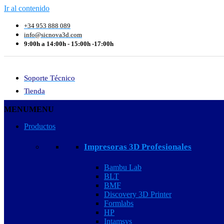
Ir al contenido
+34 953 888 089
info@sicnova3d.com
9:00h a 14:00h - 15:00h -17:00h
Soporte Técnico
Tienda
MENU
MENU
Productos
Impresoras 3D Profesionales
Bambu Lab
BLT
BMF
Discovery 3D Printer
Formlabs
HP
Intamsys