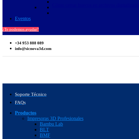
Cómo cerrar huecos en archivos digitalizad
Eventos
¿Te podemos ayudar?
+34 953 888 089
info@sicnova3d.com
Soporte Técnico
FAQs
Productos
Impresoras 3D Profesionales
Bambu Lab
BLT
BMF