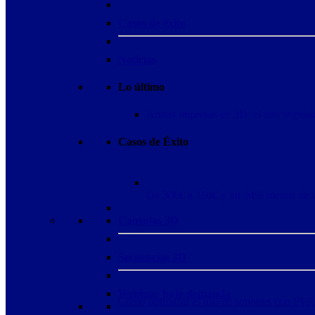
Casos de éxito
Noticias
Lo último
Armas impresas en 3D: el reto regulat
Casos de Éxito
De 300€ a 150€ y un 94% menos de 
Capsulas 3D
Secuencias 3D
Webinar bajo demanda
Cómo optimizar el uso de soportes con PVA