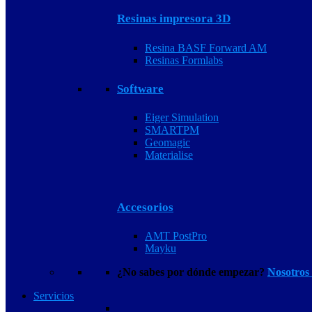
Resinas impresora 3D
Resina BASF Forward AM
Resinas Formlabs
Software
Eiger Simulation
SMARTPM
Geomagic
Materialise
Accesorios
AMT PostPro
Mayku
¿No sabes por dónde empezar?
Nosotros
Servicios