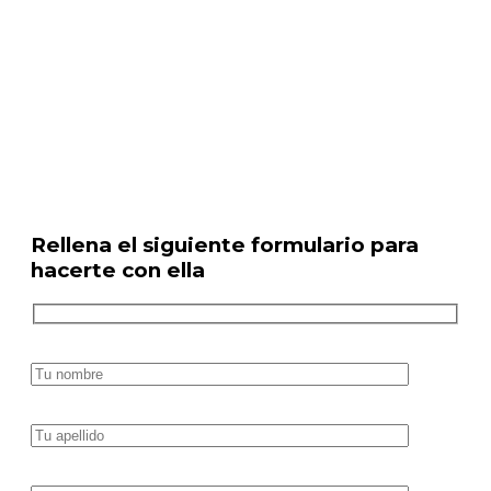
Guía digitalización 3D industrial:
Descárgatela GRATIS rellenando
el siguiente formulario.
Rellena el siguiente formulario para
hacerte con ella