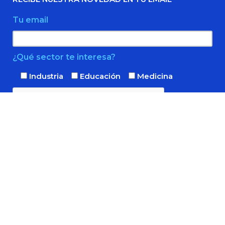
Tu email
¿Qué sector te interesa?
Industria
Educación
Medicina
Confirmo que he leído y acepto la
política de privacidad
ENCUENTRANOS TAMBIÉN EN