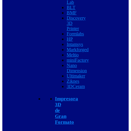
Lab
BLT
BMF
Discovery
3D
Printer
Formlabs
HP
Intamsys
Markforged
Meltio
miniFactory
Nano
Dimension
Ultimaker
Ziknes
3DCeram
Impresora
3D
de
Gran
Formato