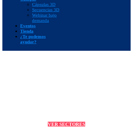
Cápsulas 3D
Secuencias 3D
Webinar bajo
demanda
Eventos
Tienda
¿Te podemos
ayudar?
Sectores
Sicnova es una empresa especializada en la
aplicación de fabricación aditiva y escáner 3D para
sectores industriales, medicina y educación
VER SECTORES