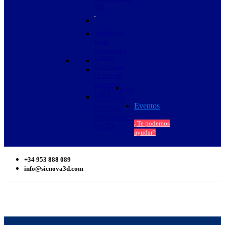
3D
Webinar
bajo
demanda
Cómo
optimizar
el uso de
soportes
Cómo cerrar
con PVA
huecos en
Eventos
archivos
digitalizados
¿Te podemos
en 3D
ayudar?
+34 953 888 089
info@sicnova3d.com