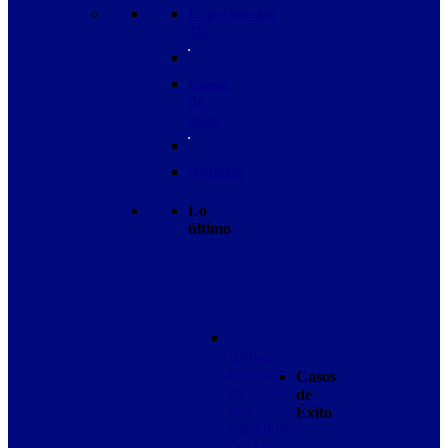
Experiencias
3D
Casos
de
éxito
Noticias
Lo
último
Armas
impresas
Casos
en 3D: el
de
reto
Éxito
regulatorio
de la fa…