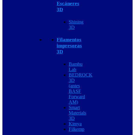
Escáneres
3D
Shining
3D
Filamentos
impresoras
3D
Bambu
Lab
BEDROCK
3D
(antes
BASF
Forward
AM)
Smart
Materials
3D
Kimya
Filkemp