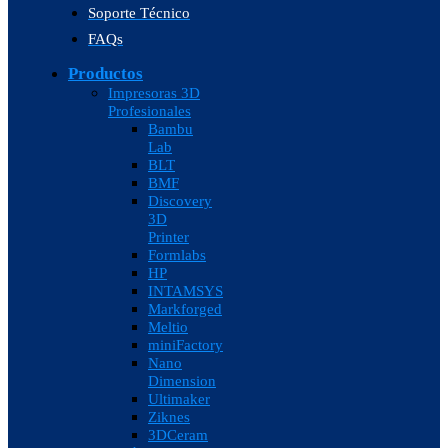
Soporte Técnico
FAQs
Productos
Impresoras 3D
Profesionales
Bambu
Lab
BLT
BMF
Discovery
3D
Printer
Formlabs
HP
INTAMSYS
Markforged
Meltio
miniFactory
Nano
Dimension
Ultimaker
Ziknes
3DCeram