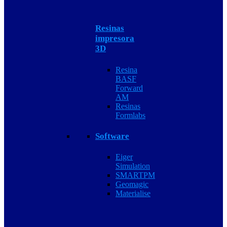
Resinas
impresora
3D
Resina
BASF
Forward
AM
Resinas
Formlabs
Software
Eiger
Simulation
SMARTPM
Geomagic
Materialise