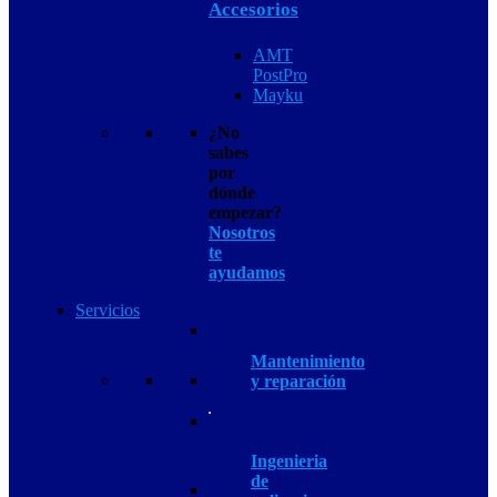
Accesorios
AMT
PostPro
Mayku
¿No
sabes
por
dónde
empezar?
Nosotros
te
ayudamos
Servicios
Mantenimiento
y reparación
Ingenieria
de