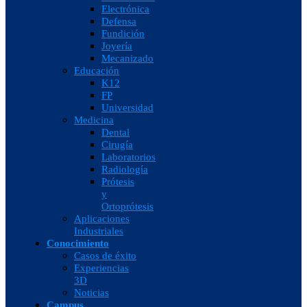
Electrónica
Defensa
Fundición
Joyería
Mecanizado
Educación
K12
FP
Universidad
Medicina
Dental
Cirugía
Laboratorios
Radiología
Prótesis
y
Ortoprótesis
Aplicaciones
Industriales
Conocimiento
Casos de éxito
Experiencias
3D
Noticias
Campus