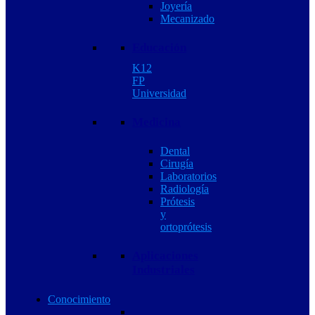
Joyería
Mecanizado
Educación
K12
FP
Universidad
Medicina
Dental
Cirugía
Laboratorios
Radiología
Prótesis
y
ortoprótesis
Aplicaciones
Industriales
Conocimiento