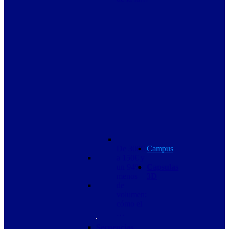
De 300€
Campus
a 150€ y
un 94%
Capsulas
menos
3D
de
volumen:
cómo el
…
Secuencias