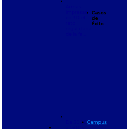
Armas
impresas
Casos
en 3D: el
de
reto
Éxito
regulatorio
de la fa…
De 300€
Campus
a 150€ y