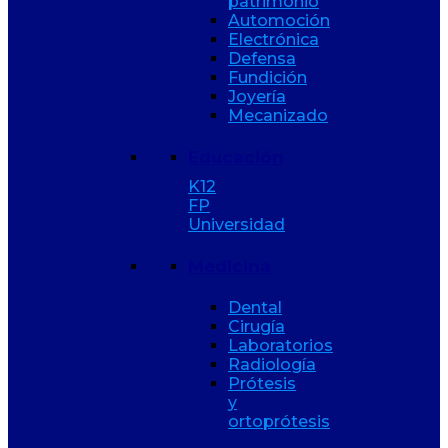
patrimonio
Automoción
Electrónica
Defensa
Fundición
Joyería
Mecanizado
Educación
K12
FP
Universidad
Medicina
Dental
Cirugía
Laboratorios
Radiología
Prótesis
y
ortoprótesis