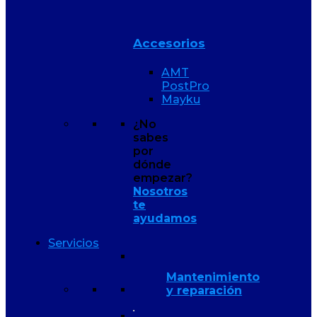
Accesorios
AMT
PostPro
Mayku
¿No
sabes
por
dónde
empezar?
Nosotros
te
ayudamos
Servicios
Mantenimiento
y reparación