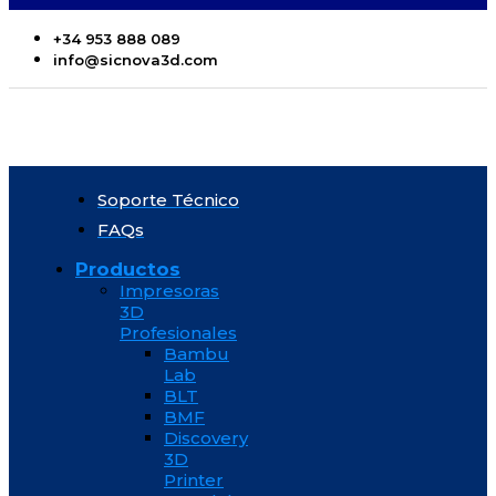
+34 953 888 089
info@sicnova3d.com
Soporte Técnico
FAQs
Productos
Impresoras
3D
Profesionales
Bambu
Lab
BLT
BMF
Discovery
3D
Printer