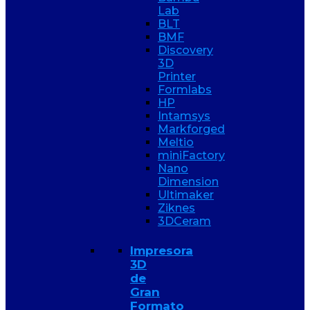
Lab
BLT
BMF
Discovery
3D
Printer
Formlabs
HP
Intamsys
Markforged
Meltio
miniFactory
Nano
Dimension
Ultimaker
Ziknes
3DCeram
Impresora
3D
de
Gran
Formato