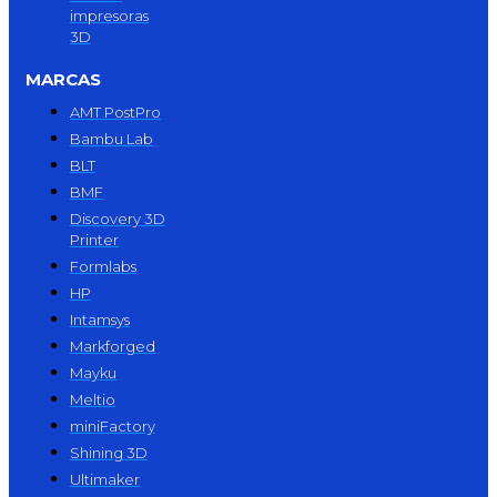
impresoras
3D
MARCAS
AMT PostPro
Bambu Lab
BLT
BMF
Discovery 3D
Printer
Formlabs
HP
Intamsys
Markforged
Mayku
Meltio
miniFactory
Shining 3D
Ultimaker