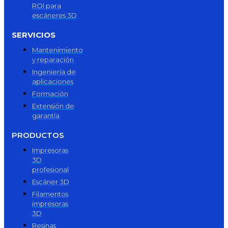
ROI para
escáneres 3D
SERVICIOS
Mantenimiento
y reparación
Ingeniería de
aplicaciones
Formación
Extensión de
garantía
PRODUCTOS
Impresoras
3D
profesional
Escáner 3D
Filamentos
impresoras
3D
Resinas