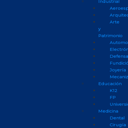
Industrial
Aeroesp
Arquite
Arte
y
Patrimonio
Automo
Electrón
Defens
Fundici
Joyería
Mecani
Educación
K12
FP
Univers
Medicina
Dental
Cirugía