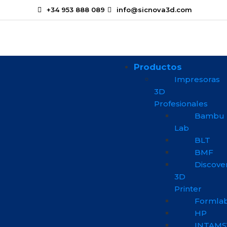
+34 953 888 089
info@sicnova3d.com
Productos
Impresoras
3D
Profesionales
Bambu
Lab
BLT
BMF
Discove
3D
Printer
Formla
HP
INTAMS