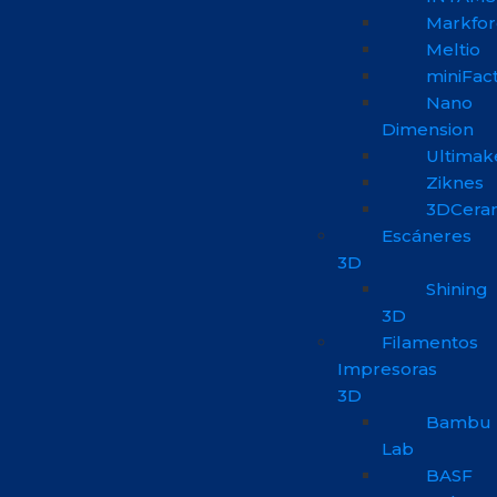
Markfo
Meltio
miniFac
Nano
Dimension
Ultimak
Ziknes
3DCera
Escáneres
3D
Shining
3D
Filamentos
Impresoras
3D
Bambu
Lab
BASF