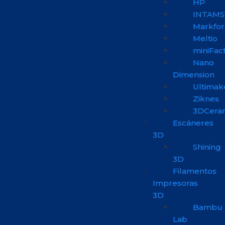
HP
INTAMS
Markfo
Meltio
miniFac
Nano
Dimension
Ultimak
Ziknes
3DCera
Escáneres
3D
Shining
3D
Filamentos
Impresoras
3D
Bambu
Lab