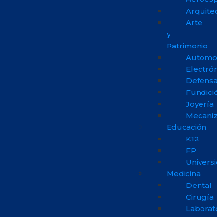
Arquite
Arte
y
Patrimonio
Automo
Electrón
Defens
Fundici
Joyería
Mecani
Educación
K12
FP
Univers
Medicina
Dental
Cirugía
Laborat