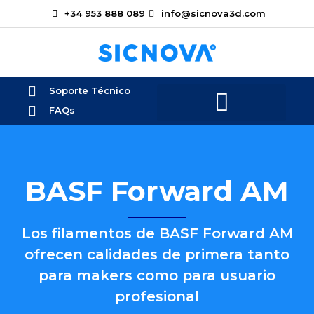
+34 953 888 089
info@sicnova3d.com
Soporte Técnico
FAQs
BASF Forward AM
Los filamentos de BASF Forward AM
ofrecen calidades de primera tanto
para makers como para usuario
profesional