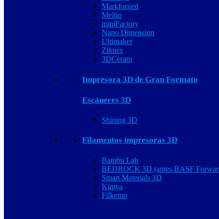
Markforged
Meltio
miniFactory
Nano Dimension
Ultimaker
Ziknes
3DCeram
Impresora 3D de Gran Formato
Escáneres 3D
Shining 3D
Filamentos impresoras 3D
Bambu Lab
BEDROCK 3D (antes BASF Forwar
Smart Materials 3D
Kimya
Filkemp