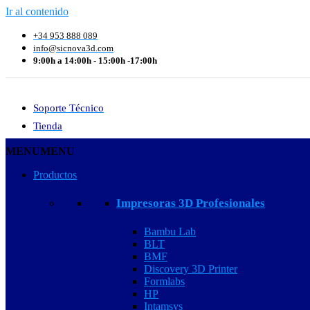
Ir al contenido
+34 953 888 089
info@sicnova3d.com
9:00h a 14:00h - 15:00h -17:00h
Soporte Técnico
Tienda
MENU
MENU
Productos
Impresoras 3D Profesionales
Bambu Lab
BLT
BMF
Discovery 3D Printer
Formlabs
HP
Intamsys