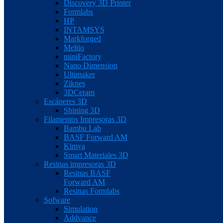
Discovery 3D Printer
Formlabs
HP
INTAMSYS
Markforged
Meltio
miniFactory
Nano Dimension
Ultimaker
Ziknes
3DCeram
Escáneres 3D
Shining 3D
Filamentos Impresoras 3D
Bambu Lab
BASF Forward AM
Kimya
Smart Materiales 3D
Resinas impresoras 3D
Resinas BASF
Forward AM
Resinas Formlabs
Sofware
Simulation
Addvance