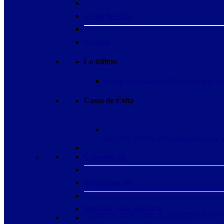
Casos de éxito
Noticias
Lo último
Armas impresas en 3D: el reto regulat
Casos de Éxito
De 300€ a 150€ y un 94% menos de 
Capsulas 3D
Secuencias 3D
Webinar bajo demanda
Cómo optimizar el uso de soportes con PVA