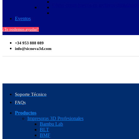
Cómo cerrar huecos en archivos digitalizad
Eventos
¿Te podemos ayudar?
+34 953 888 089
info@sicnova3d.com
Soporte Técnico
FAQs
Productos
Impresoras 3D Profesionales
Bambu Lab
BLT
BMF