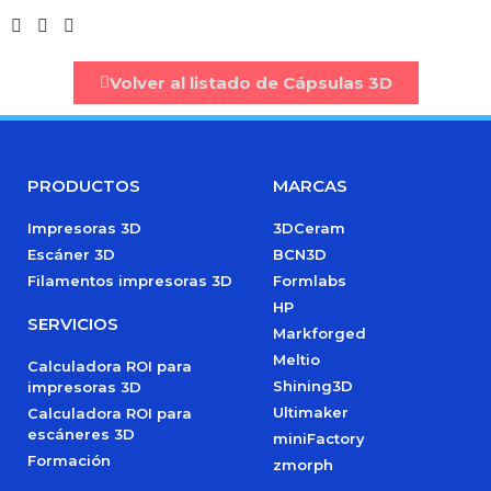
Volver al listado de Cápsulas 3D
PRODUCTOS
MARCAS
Impresoras 3D
3DCeram
Escáner 3D
BCN3D
Filamentos impresoras 3D
Formlabs
HP
SERVICIOS
Markforged
Meltio
Calculadora ROI para
Shining3D
impresoras 3D
Ultimaker
Calculadora ROI para
escáneres 3D
miniFactory
Formación
zmorph