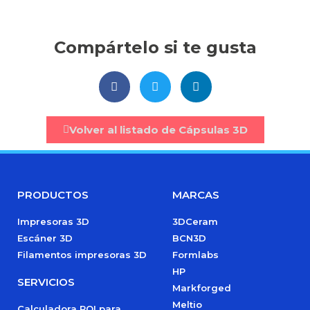
Compártelo si te gusta
Volver al listado de Cápsulas 3D
PRODUCTOS
MARCAS
Impresoras 3D
3DCeram
Escáner 3D
BCN3D
Filamentos impresoras 3D
Formlabs
HP
SERVICIOS
Markforged
Meltio
Calculadora ROI para