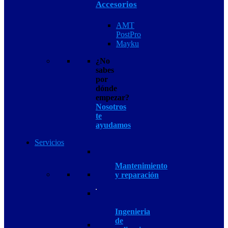
Accesorios
AMT
PostPro
Mayku
¿No
sabes
por
dónde
empezar?
Nosotros
te
ayudamos
Servicios
Mantenimiento
y reparación
Ingenieria
de