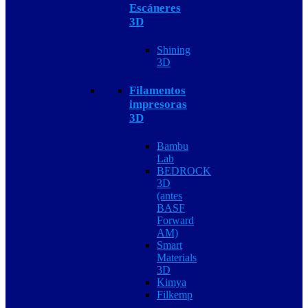
Escáneres
3D
Shining
3D
Filamentos
impresoras
3D
Bambu
Lab
BEDROCK
3D
(antes
BASF
Forward
AM)
Smart
Materials
3D
Kimya
Filkemp