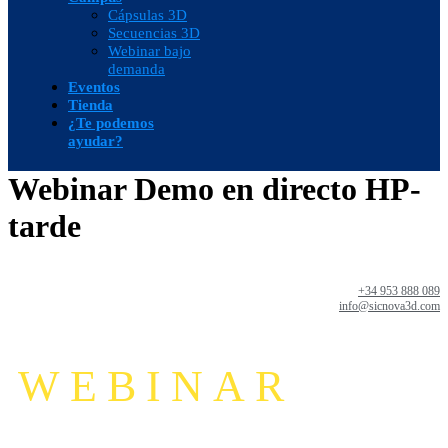
Cápsulas 3D
Secuencias 3D
Webinar bajo
demanda
Eventos
Tienda
¿Te podemos
ayudar?
Webinar Demo en directo HP-
tarde
+34 953 888 089
info@sicnova3d.com
WEBINAR