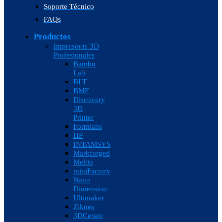
Soporte Técnico
FAQs
Productos
Impresoras 3D
Profesionales
Bambu
Lab
BLT
BMF
Discovery
3D
Printer
Formlabs
HP
INTAMSYS
Markforged
Meltio
miniFactory
Nano
Dimension
Ultimaker
Ziknes
3DCeram