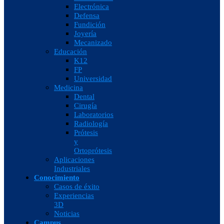
Electrónica
Defensa
Fundición
Joyería
Mecanizado
Educación
K12
FP
Universidad
Medicina
Dental
Cirugía
Laboratorios
Radiología
Prótesis
y
Ortoprótesis
Aplicaciones
Industriales
Conocimiento
Casos de éxito
Experiencias
3D
Noticias
Campus