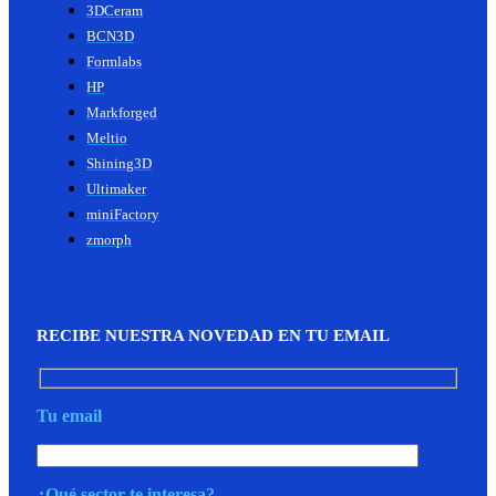
3DCeram
BCN3D
Formlabs
HP
Markforged
Meltio
Shining3D
Ultimaker
miniFactory
zmorph
RECIBE NUESTRA NOVEDAD EN TU EMAIL
Tu email
¿Qué sector te interesa?