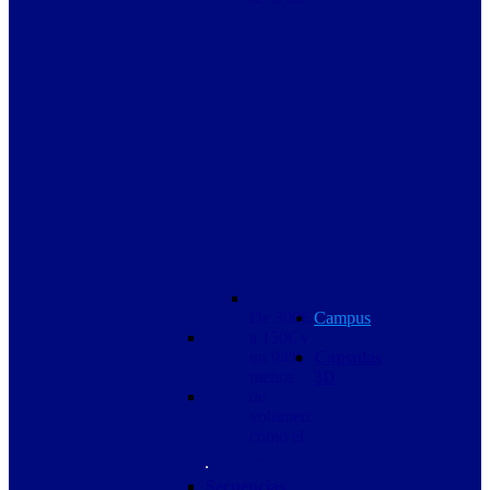
De 300€
Campus
a 150€ y
un 94%
Capsulas
menos
3D
de
volumen:
cómo el
…
Secuencias