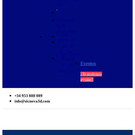
3D
Webinar
bajo
demanda
Cómo
optimizar
el uso de
soportes
Cómo cerrar
con PVA
huecos en
Eventos
archivos
digitalizados
¿Te podemos
en 3D
ayudar?
+34 953 888 089
info@sicnova3d.com