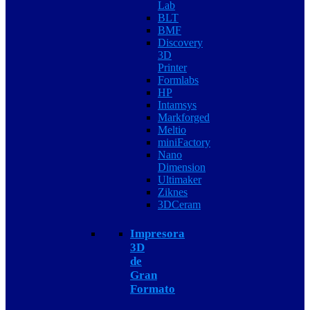
Lab
BLT
BMF
Discovery
3D
Printer
Formlabs
HP
Intamsys
Markforged
Meltio
miniFactory
Nano
Dimension
Ultimaker
Ziknes
3DCeram
Impresora
3D
de
Gran
Formato