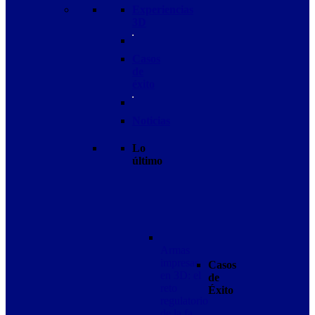
Experiencias
3D
Casos
de
éxito
Noticias
Lo
último
Armas
impresas
Casos
en 3D: el
de
reto
Éxito
regulatorio
de la fa…