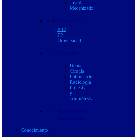
Joyería
Mecanizado
Educación
K12
FP
Universidad
Medicina
Dental
Cirugía
Laboratorios
Radiología
Prótesis
y
ortoprótesis
Aplicaciones
Industriales
Conocimiento