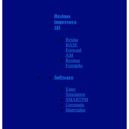
Resinas
impresora
3D
Resina
BASF
Forward
AM
Resinas
Formlabs
Software
Eiger
Simulation
SMARTPM
Geomagic
Materialise