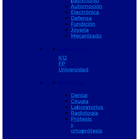
patrimonio
Automoción
Electrónica
Defensa
Fundición
Joyería
Mecanizado
Educación
K12
FP
Universidad
Medicina
Dental
Cirugía
Laboratorios
Radiología
Prótesis
y
ortoprótesis