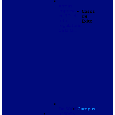
Armas
impresas
Casos
en 3D: el
de
reto
Éxito
regulatorio
de la fa…
De 300€
Campus
a 150€ y