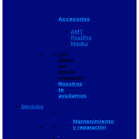
Accesorios
AMT
PostPro
Mayku
¿No
sabes
por
dónde
empezar?
Nosotros
te
ayudamos
Servicios
Mantenimiento
y reparación