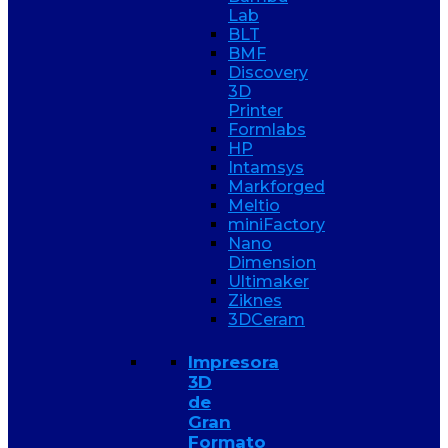
Lab
BLT
BMF
Discovery
3D
Printer
Formlabs
HP
Intamsys
Markforged
Meltio
miniFactory
Nano
Dimension
Ultimaker
Ziknes
3DCeram
Impresora
3D
de
Gran
Formato