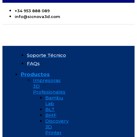
+34 953 888 089
info@sicnova3d.com
Soporte Técnico
FAQs
Productos
Impresoras
3D
Profesionales
Bambu
Lab
BLT
BMF
Discovery
3D
Printer