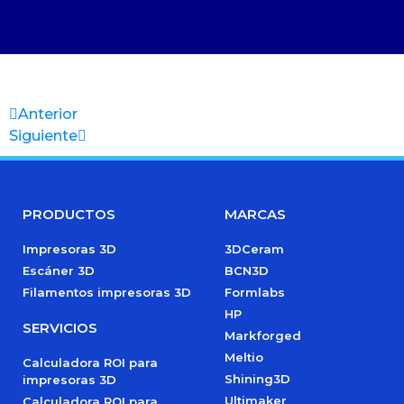
Anterior
Siguiente
PRODUCTOS
MARCAS
Impresoras 3D
3DCeram
Escáner 3D
BCN3D
Filamentos impresoras 3D
Formlabs
HP
SERVICIOS
Markforged
Meltio
Calculadora ROI para
Shining3D
impresoras 3D
Ultimaker
Calculadora ROI para