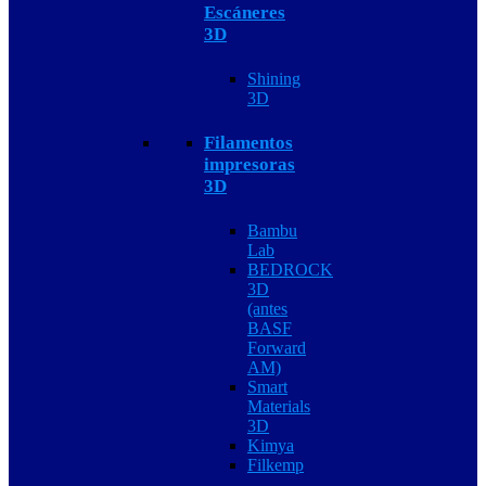
Escáneres
3D
Shining
3D
Filamentos
impresoras
3D
Bambu
Lab
BEDROCK
3D
(antes
BASF
Forward
AM)
Smart
Materials
3D
Kimya
Filkemp