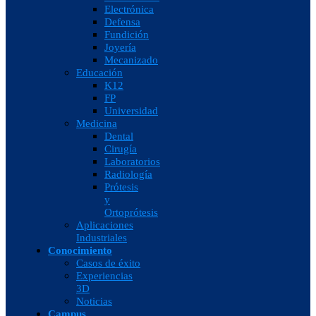
Electrónica
Defensa
Fundición
Joyería
Mecanizado
Educación
K12
FP
Universidad
Medicina
Dental
Cirugía
Laboratorios
Radiología
Prótesis
y
Ortoprótesis
Aplicaciones
Industriales
Conocimiento
Casos de éxito
Experiencias
3D
Noticias
Campus