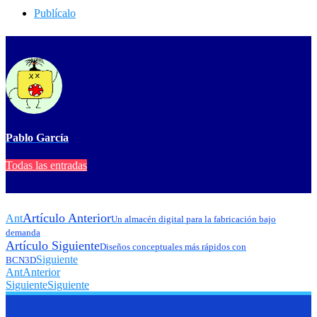
Publícalo
Pablo García
Todas las entradas
Artículo Anterior
Ant
Un almacén digital para la fabricación bajo
demanda
Artículo Siguiente
Diseños conceptuales más rápidos con
Siguiente
BCN3D
Ant
Anterior
Siguiente
Siguiente