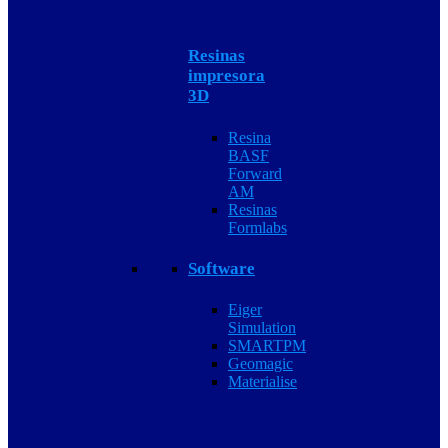
Resinas
impresora
3D
Resina
BASF
Forward
AM
Resinas
Formlabs
Software
Eiger
Simulation
SMARTPM
Geomagic
Materialise