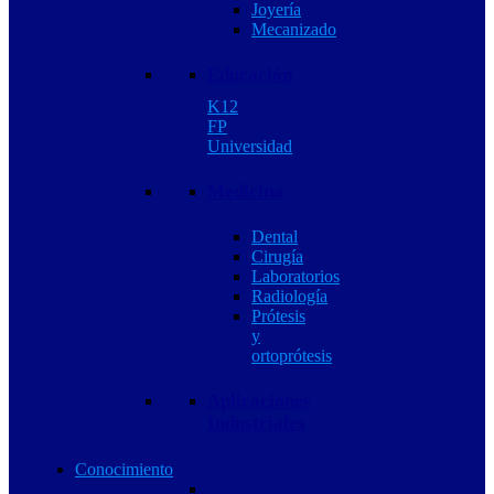
Joyería
Mecanizado
Educación
K12
FP
Universidad
Medicina
Dental
Cirugía
Laboratorios
Radiología
Prótesis
y
ortoprótesis
Aplicaciones
Industriales
Conocimiento