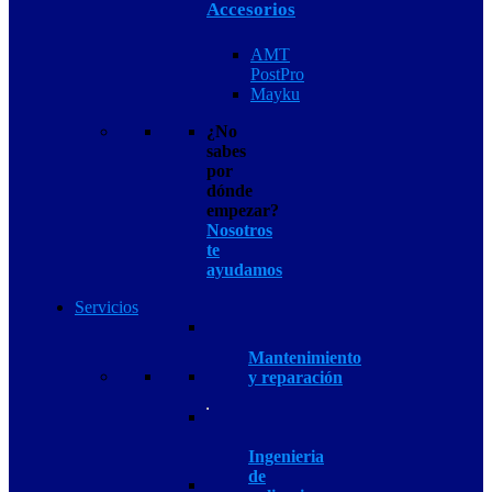
Accesorios
AMT
PostPro
Mayku
¿No
sabes
por
dónde
empezar?
Nosotros
te
ayudamos
Servicios
Mantenimiento
y reparación
Ingenieria
de