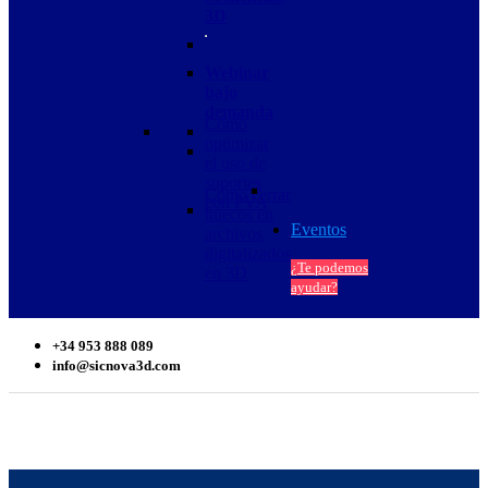
3D
Webinar
bajo
demanda
Cómo
optimizar
el uso de
soportes
Cómo cerrar
con PVA
huecos en
Eventos
archivos
digitalizados
¿Te podemos
en 3D
ayudar?
+34 953 888 089
info@sicnova3d.com