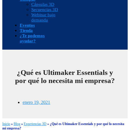
Cápsulas 3D
Secuencias 3D
Webinar bajo
demanda
Eventos
Tienda
¿Te podemos
ayudar?
¿Qué es Ultimaker Essentials y
por qué lo necesita mi empresa?
enero 19, 2021
Inicio
»
Blog
»
Experiencias 3D
»
¿Qué es Ultimaker Essentials y por qué lo necesita
mi empresa?