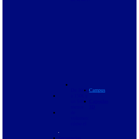
De 300€
Campus
a 150€ y
un 94%
Capsulas
menos
3D
de
volumen:
cómo el
…
Secuencias