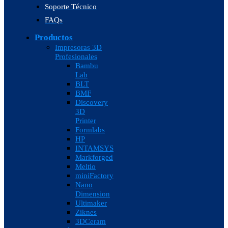
Soporte Técnico
FAQs
Productos
Impresoras 3D
Profesionales
Bambu
Lab
BLT
BMF
Discovery
3D
Printer
Formlabs
HP
INTAMSYS
Markforged
Meltio
miniFactory
Nano
Dimension
Ultimaker
Ziknes
3DCeram