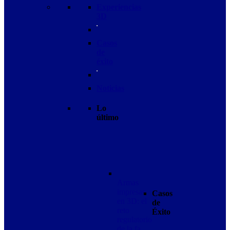
Experiencias
3D
Casos
de
éxito
Noticias
Lo
último
Armas
impresas
Casos
en 3D: el
de
reto
Éxito
regulatorio
de la fa…