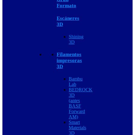
Formato
Escáneres
3D
Shining
3D
Filamentos
impresoras
3D
Bambu
Lab
BEDROCK
3D
(antes
BASF
Forward
AM)
Smart
Materials
3D