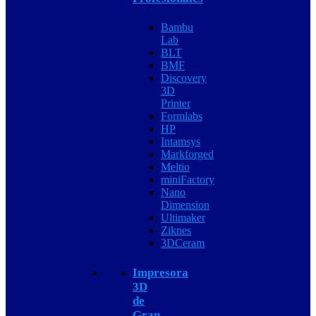
Bambu
Lab
BLT
BMF
Discovery
3D
Printer
Formlabs
HP
Intamsys
Markforged
Meltio
miniFactory
Nano
Dimension
Ultimaker
Ziknes
3DCeram
Impresora
3D
de
Gran