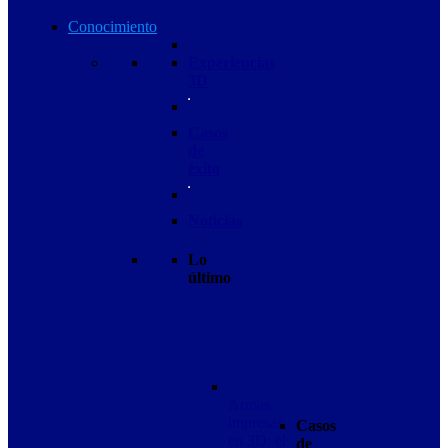
Conocimiento
Experiencias
3D
Casos
de
éxito
Noticias
Lo
último
Armas
impresas
Casos
en 3D: el
de