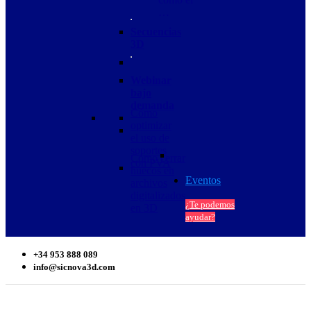
…
Secuencias
3D
Webinar
bajo
demanda
Cómo
optimizar
el uso de
soportes
Cómo cerrar
con PVA
huecos en
Eventos
archivos
digitalizados
¿Te podemos
en 3D
ayudar?
+34 953 888 089
info@sicnova3d.com