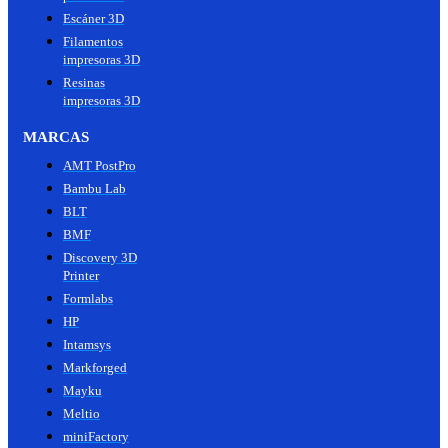
Escáner 3D
Filamentos
impresoras 3D
Resinas
impresoras 3D
MARCAS
AMT PostPro
Bambu Lab
BLT
BMF
Discovery 3D
Printer
Formlabs
HP
Intamsys
Markforged
Mayku
Meltio
miniFactory