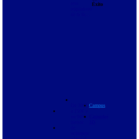
reto
Éxito
regulatorio
de la fa…
De 300€
Campus
a 150€ y
un 94%
Capsulas
menos
3D
de
volumen:
cómo el