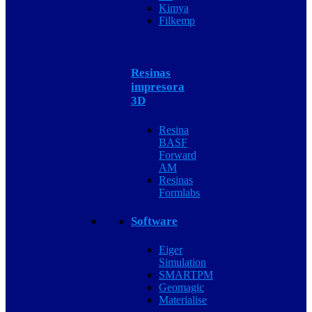
Kimya
Filkemp
Resinas
impresora
3D
Resina
BASF
Forward
AM
Resinas
Formlabs
Software
Eiger
Simulation
SMARTPM
Geomagic
Materialise