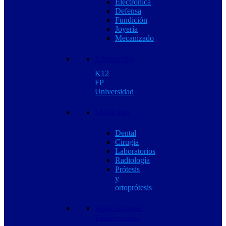
Electrónica
Defensa
Fundición
Joyería
Mecanizado
Educación
K12
FP
Universidad
Medicina
Dental
Cirugía
Laboratorios
Radiología
Prótesis
y
ortoprótesis
Aplicaciones
Industriales