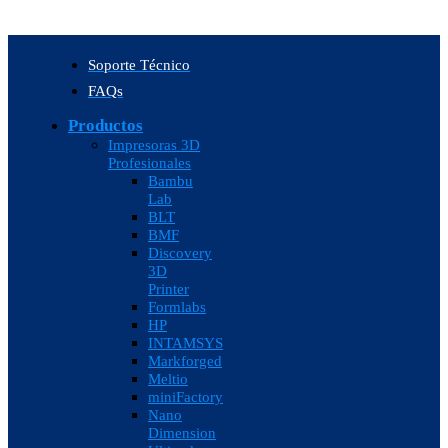
Soporte Técnico
FAQs
Productos
Impresoras 3D
Profesionales
Bambu
Lab
BLT
BMF
Discovery
3D
Printer
Formlabs
HP
INTAMSYS
Markforged
Meltio
miniFactory
Nano
Dimension