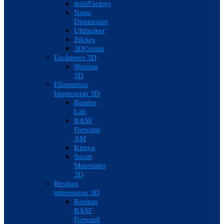
miniFactory
Nano
Dimension
Ultimaker
Ziknes
3DCeram
Escáneres 3D
Shining
3D
Filamentos
Impresoras 3D
Bambu
Lab
BASF
Forward
AM
Kimya
Smart
Materiales
3D
Resinas
impresoras 3D
Resinas
BASF
Forward