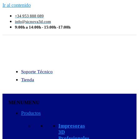
Ir al contenido
+34 953 888 089
info@sicnova3d.com
9:00h a 14:00h - 15:00h -17:00h
Soporte Técnico
Tienda
MENU
MENU
Productos
Impresoras
3D
Profesionales