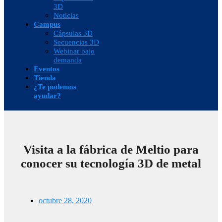
3D
Noticias
Campus
Cápsulas 3D
Secuencias 3D
Webinar bajo
demanda
Eventos
Tienda
¿Te podemos
ayudar?
Visita a la fábrica de Meltio para
conocer su tecnología 3D de metal
octubre 28, 2020