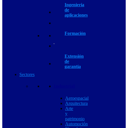
Ingenieria
de
aplicaciones
Formación
Extensión
de
garantía
Sectores
Industrial
Aeroespacial
Arquitectura
Arte
y
patrimonio
Automoción