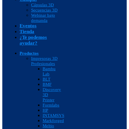
Cápsulas 3D
Secuencias 3D
Webinar bajo
demanda
Eventos
Tienda
¿Te podemos
ayudar?
Productos
Impresoras 3D
Profesionales
Bambu
Lab
BLT
BMF
Discovery
3D
Printer
Formlabs
HP
INTAMSYS
Markforged
Meltio