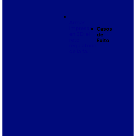
Armas
impresas
Casos
en 3D: el
de
reto
Éxito
regulatorio
de la fa…