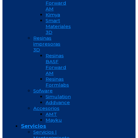
Forward
AM
Kimya
Smart
Materiales
3D
Resinas
impresoras
3D
Resinas
BASF
Forward
AM
Resinas
Formlabs
Sofware
Simulation
Addvance
Accesorios
AMT
Mayku
Servicios
Servicios |
Mantenimiento