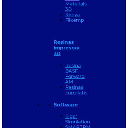
Materials
3D
Kimya
Filkemp
Resinas
impresora
3D
Resina
BASF
Forward
AM
Resinas
Formlabs
Software
Eiger
Simulation
SMARTPM