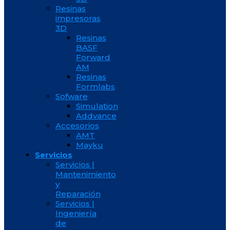
Resinas
impresoras
3D
Resinas
BASF
Forward
AM
Resinas
Formlabs
Sofware
Simulation
Addvance
Accesorios
AMT
Mayku
Servicios
Servicios |
Mantenimiento
y
Reparación
Servicios |
Ingeniería
de