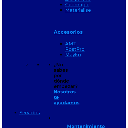
Geomagic
Materialise
Accesorios
AMT
PostPro
Mayku
¿No
sabes
por
dónde
empezar?
Nosotros
te
ayudamos
Servicios
Mantenimiento