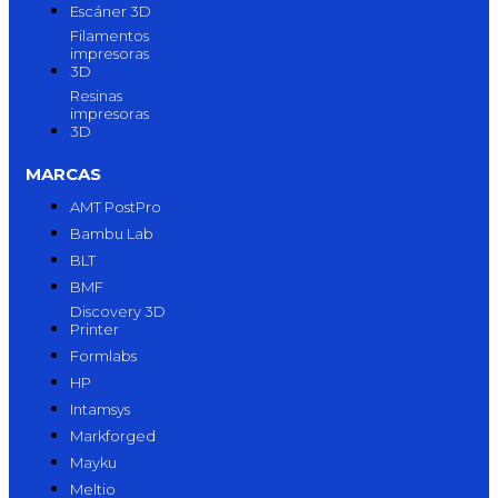
Escáner 3D
Filamentos
impresoras
3D
Resinas
impresoras
3D
MARCAS
AMT PostPro
Bambu Lab
BLT
BMF
Discovery 3D
Printer
Formlabs
HP
Intamsys
Markforged
Mayku
Meltio