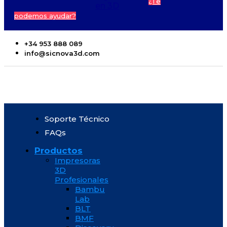
¿Te
en 3D
podemos ayudar?
+34 953 888 089
info@sicnova3d.com
Soporte Técnico
FAQs
Productos
Impresoras
3D
Profesionales
Bambu
Lab
BLT
BMF