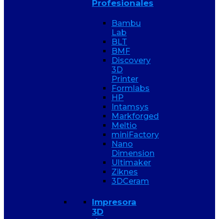
Profesionales
Bambu
Lab
BLT
BMF
Discovery
3D
Printer
Formlabs
HP
Intamsys
Markforged
Meltio
miniFactory
Nano
Dimension
Ultimaker
Ziknes
3DCeram
Impresora
3D