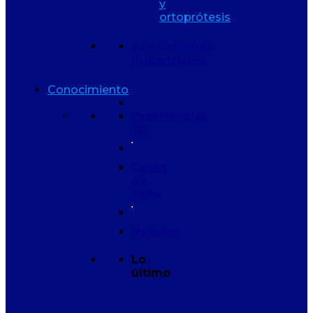
y
ortoprótesis
Aplicaciones
Industriales
Conocimiento
Experiencias
3D
Casos
de
éxito
Noticias
Lo
último