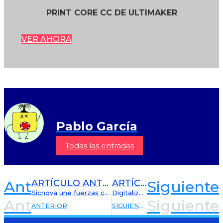
PRINT CORE CC DE ULTIMAKER
VER AHORA
Pablo García
Todas las entradas
ARTÍCULO ANTERIOR
ARTÍCULO SIGUIENTE
Ant
Siguiente
Sicnova une fuerzas con la ONG Ayúdame3D para la producción de prótesis mediante fabricación aditiva
Digitalización 3D de los gigantes y cabezudos de Pamplona
Ant
Siguiente
ANTERIOR
SIGUIENTE