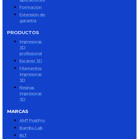
Formación
Extensión de
garantía
PRODUCTOS
Impresoras
3D
profesional
Escáner 3D
Filamentos
impresoras
3D
Resinas
impresoras
3D
MARCAS
AMT PostPro
Bambu Lab
BLT