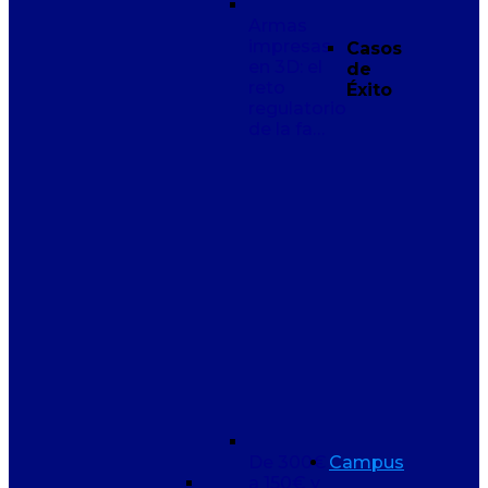
Armas
impresas
Casos
en 3D: el
de
reto
Éxito
regulatorio
de la fa…
De 300€
Campus
a 150€ y