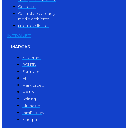
Contacto
Control de calidad y
medio ambiente
Nuestros clientes
INTRANET
MARCAS
3DCeram
BCN3D
Formlabs
HP
Markforged
Meltio
Shining3D
Ultimaker
miniFactory
zmorph