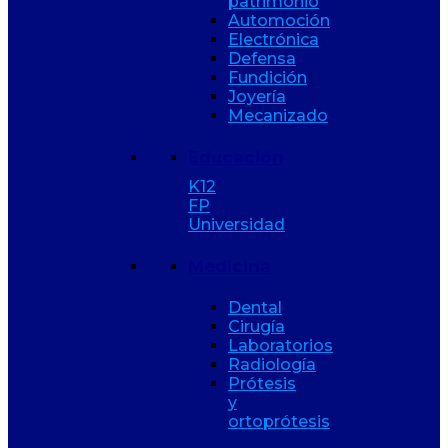
patrimonio
Automoción
Electrónica
Defensa
Fundición
Joyería
Mecanizado
Educación
K12
FP
Universidad
Medicina
Dental
Cirugía
Laboratorios
Radiología
Prótesis
y
ortoprótesis