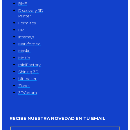
BMF
Discovery 3D
Printer
Formlabs
HP
Intamsys
Markforged
Mayku
Meltio
miniFactory
Shining 3D
Ultimaker
Ziknes
3DCeram
RECIBE NUESTRA NOVEDAD EN TU EMAIL