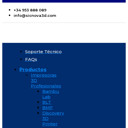
+34 953 888 089
info@sicnova3d.com
Soporte Técnico
FAQs
Productos
Impresoras
3D
Profesionales
Bambu
Lab
BLT
BMF
Discovery
3D
Printer