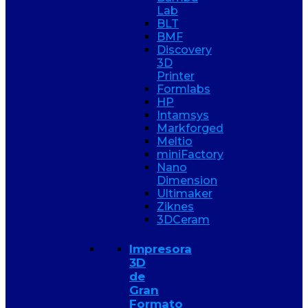
Lab
BLT
BMF
Discovery
3D
Printer
Formlabs
HP
Intamsys
Markforged
Meltio
miniFactory
Nano
Dimension
Ultimaker
Ziknes
3DCeram
Impresora
3D
de
Gran
Formato