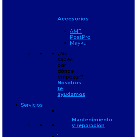
Accesorios
AMT
PostPro
Mayku
¿No
sabes
por
dónde
empezar?
Nosotros
te
ayudamos
Servicios
Mantenimiento
y reparación