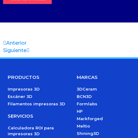
Anterior
Siguiente
PRODUCTOS
MARCAS
Impresoras 3D
3DCeram
Escáner 3D
BCN3D
Filamentos impresoras 3D
Formlabs
HP
SERVICIOS
Markforged
Meltio
Calculadora ROI para
Shining3D
impresoras 3D