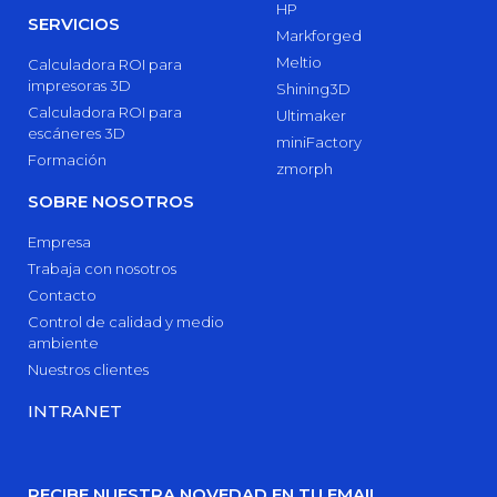
HP
SERVICIOS
Markforged
Meltio
Calculadora ROI para
impresoras 3D
Shining3D
Calculadora ROI para
Ultimaker
escáneres 3D
miniFactory
Formación
zmorph
SOBRE NOSOTROS
Empresa
Trabaja con nosotros
Contacto
Control de calidad y medio
ambiente
Nuestros clientes
INTRANET
RECIBE NUESTRA NOVEDAD EN TU EMAIL