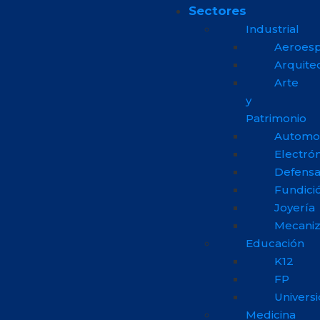
Sectores
Industrial
Aeroesp
Arquite
Arte
y
Patrimonio
Automo
Electrón
Defens
Fundici
Joyería
Mecani
Educación
K12
FP
Univers
Medicina