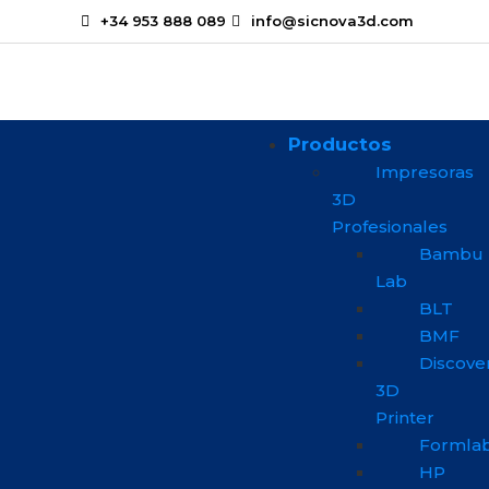
+34 953 888 089
info@sicnova3d.com
Productos
Impresoras
3D
Profesionales
Bambu
Lab
BLT
BMF
Discove
3D
Printer
Formla
HP