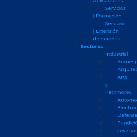
Aplicaciones
Servicios
| Formación
Servicios
| Extensión
de garantía
Sectores
Industrial
Aeroesp
Arquite
Arte
y
Patrimonio
Automo
Electrón
Defens
Fundici
Joyería