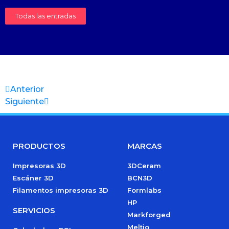
Todas las entradas
Anterior
Siguiente
PRODUCTOS
MARCAS
Impresoras 3D
3DCeram
Escáner 3D
BCN3D
Filamentos impresoras 3D
Formlabs
HP
SERVICIOS
Markforged
Meltio