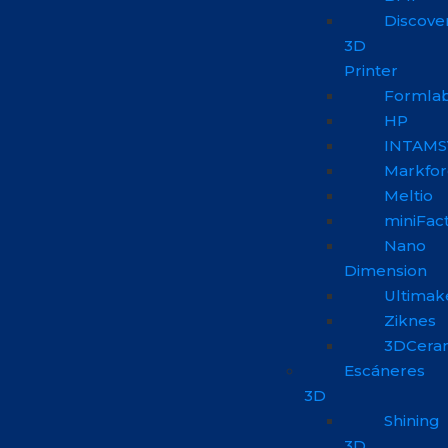
Discove
3D
Printer
Formla
HP
INTAMS
Markfo
Meltio
miniFac
Nano
Dimension
Ultimak
Ziknes
3DCera
Escáneres
3D
Shining
3D