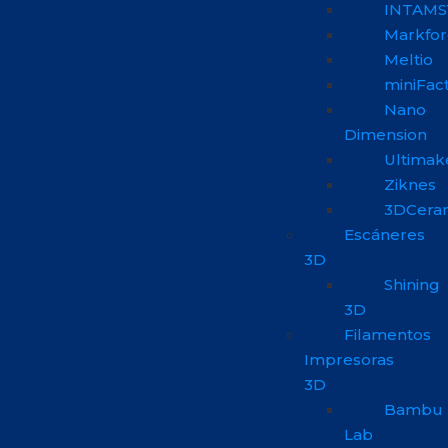
INTAMS
Markfo
Meltio
miniFac
Nano
Dimension
Ultimak
Ziknes
3DCera
Escáneres
3D
Shining
3D
Filamentos
Impresoras
3D
Bambu
Lab