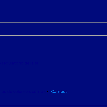
 regulatorio de la fa…
nos de volumen: cómo el …
Campus