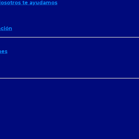
osotros te ayudamos
ación
nes