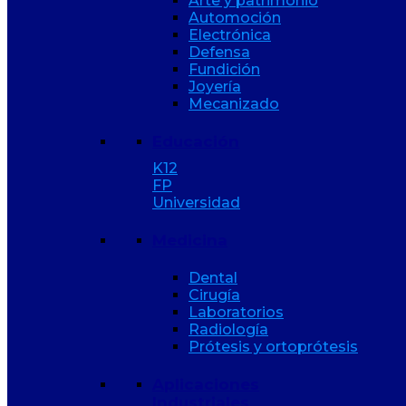
Arte y patrimonio
Automoción
Electrónica
Defensa
Fundición
Joyería
Mecanizado
Educación
K12
FP
Universidad
Medicina
Dental
Cirugía
Laboratorios
Radiología
Prótesis y ortoprótesis
Aplicaciones
Industriales