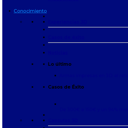
Conocimiento
Experiencias 3D
Casos de éxito
Noticias
Lo último
Armas impresas en 3D: el reto
Casos de Éxito
De 300€ a 150€ y un 94% me
Capsulas 3D