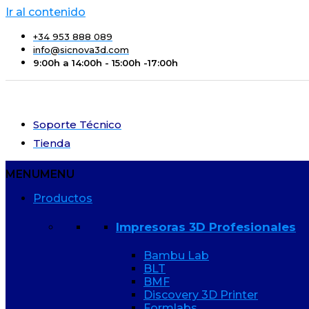
Ir al contenido
+34 953 888 089
info@sicnova3d.com
9:00h a 14:00h - 15:00h -17:00h
Soporte Técnico
Tienda
MENU
MENU
Productos
Impresoras 3D Profesionales
Bambu Lab
BLT
BMF
Discovery 3D Printer
Formlabs