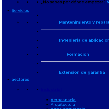
¿No sabes por dónde empezar?
N
Servicios
Mantenimiento y repar
Ingenieria de aplicacio
Formación
Extensión de garantía
Sectores
Industrial
Aeroespacial
Arquitectura