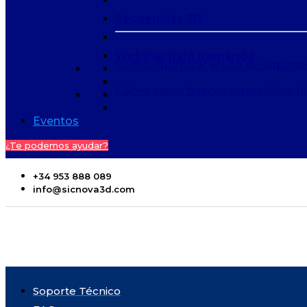
Secuencias 3D
Webinar bajo demanda
Cómo optimizar el uso de soport
Cómo cerrar huecos en archivos di
Eventos
¿Te podemos ayudar?
+34 953 888 089
info@sicnova3d.com
Soporte Técnico