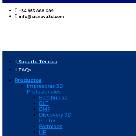
+34 953 888 089
info@sicnova3d.com
Soporte Técnico
FAQs
Productos
Impresoras 3D
Profesionales
Bambu Lab
BLT
BMF
Discovery 3D
Printer
Formlabs
HP