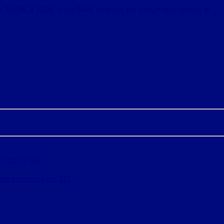
 300€ a 150€ y un 94% menos de volumen: cómo el …
es con PVA
gitalizados en 3D