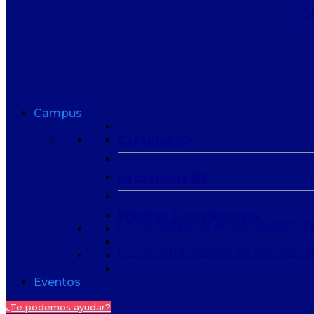
De
Campus
Capsulas 3D
Secuencias 3D
Webinar bajo demanda
Cómo optimizar el uso de soport
Cómo cerrar huecos en archivos di
Eventos
¿Te podemos ayudar?