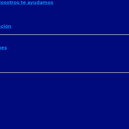
osotros te ayudamos
ación
nes