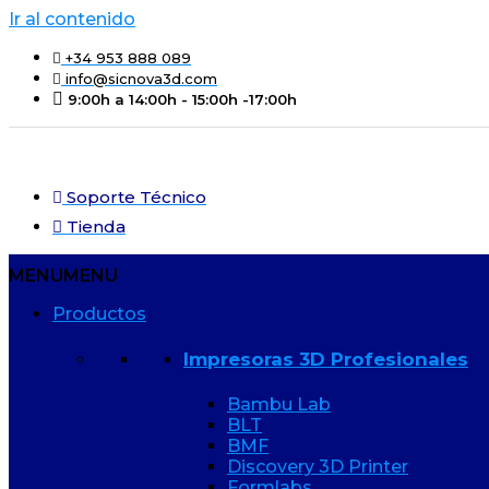
Ir al contenido
+34 953 888 089
info@sicnova3d.com
9:00h a 14:00h - 15:00h -17:00h
Soporte Técnico
Tienda
MENU
MENU
Productos
Impresoras 3D Profesionales
Bambu Lab
BLT
BMF
Discovery 3D Printer
Formlabs