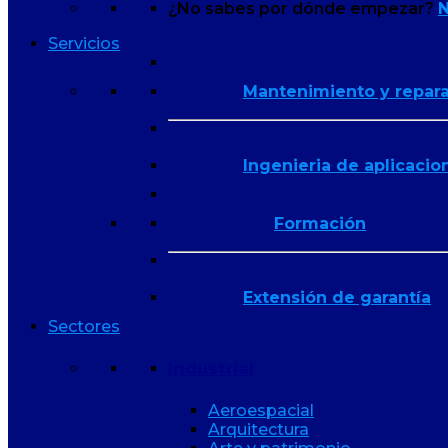
¿No sabes por dónde empezar?
N
Servicios
Mantenimiento y repar
Ingenieria de aplicacio
Formación
Extensión de garantía
Sectores
Industrial
Aeroespacial
Arquitectura