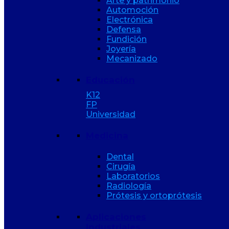
Arte y patrimonio
Automoción
Electrónica
Defensa
Fundición
Joyería
Mecanizado
Educación
K12
FP
Universidad
Medicina
Dental
Cirugía
Laboratorios
Radiología
Prótesis y ortoprótesis
Aplicaciones
Industriales