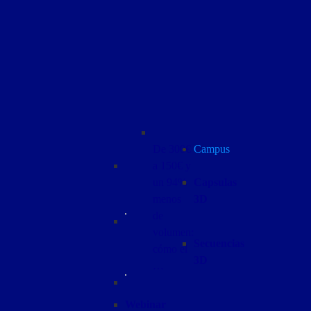
De 300€
Campus
a 150€ y
un 94%
Capsulas
menos
3D
de
volumen:
Secuencias
cómo el
3D
…
Webinar