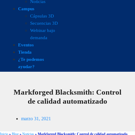
Noticias
Campus
Cápsulas 3D
Secuencias 3D
Webinar bajo
demanda
Eventos
Tienda
¿Te podemos
ayudar?
Markforged Blacksmith: Control
de calidad automatizado
marzo 31, 2021
Inicio
»
Blog
»
Noticias
»
Markforged Blacksmith: Control de calidad automatizado