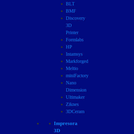
BLT
BMF
Discovery
3D
Printer
Formlabs
HP
Intamsys
Markforged
Meltio
miniFactory
Nano
Dimension
Ultimaker
Ziknes
3DCeram
Impresora
3D