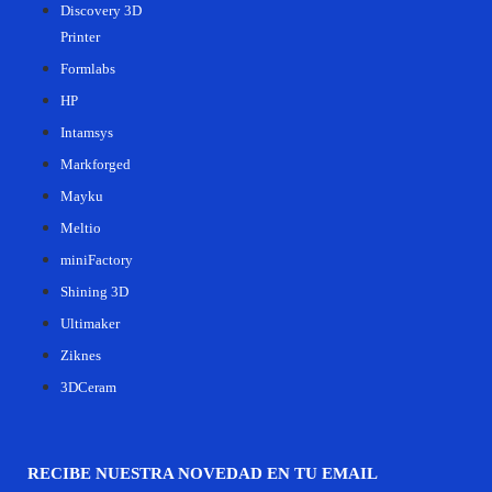
Discovery 3D
Printer
Formlabs
HP
Intamsys
Markforged
Mayku
Meltio
miniFactory
Shining 3D
Ultimaker
Ziknes
3DCeram
RECIBE NUESTRA NOVEDAD EN TU EMAIL