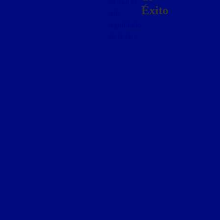
en 3D: el
Éxito
reto
regulatorio
de la fa…