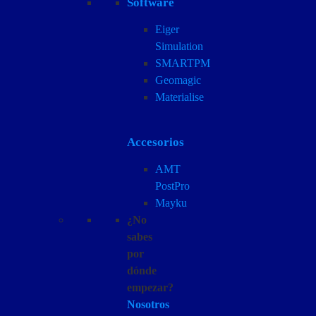
Software
Eiger
Simulation
SMARTPM
Geomagic
Materialise
Accesorios
AMT
PostPro
Mayku
¿No
sabes
por
dónde
empezar?
Nosotros