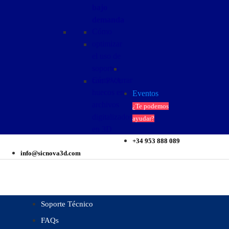
bajo
demanda
Cómo
optimizar
el uso de
soportes
Cómo cerrar
con PVA
huecos en
Eventos
archivos
¿Te podemos
digitalizados
ayudar?
en 3D
+34 953 888 089
info@sicnova3d.com
Soporte Técnico
FAQs