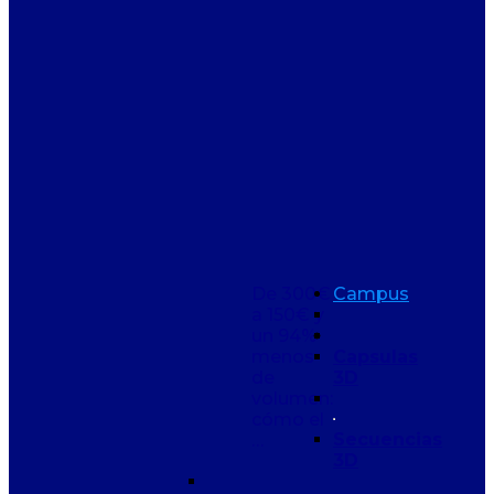
De 300€
Campus
a 150€ y
un 94%
menos
Capsulas
de
3D
volumen:
cómo el
Secuencias
…
3D