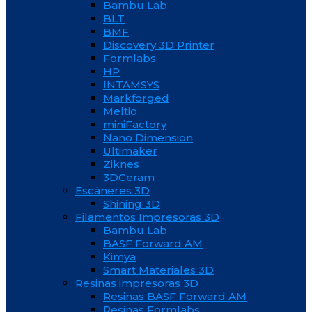
Bambu Lab
BLT
BMF
Discovery 3D Printer
Formlabs
HP
INTAMSYS
Markforged
Meltio
miniFactory
Nano Dimension
Ultimaker
Ziknes
3DCeram
Escáneres 3D
Shining 3D
Filamentos Impresoras 3D
Bambu Lab
BASF Forward AM
Kimya
Smart Materiales 3D
Resinas impresoras 3D
Resinas BASF Forward AM
Resinas Formlabs