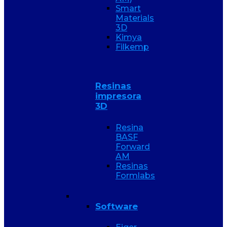
Smart
Materials
3D
Kimya
Filkemp
Resinas
impresora
3D
Resina
BASF
Forward
AM
Resinas
Formlabs
Software