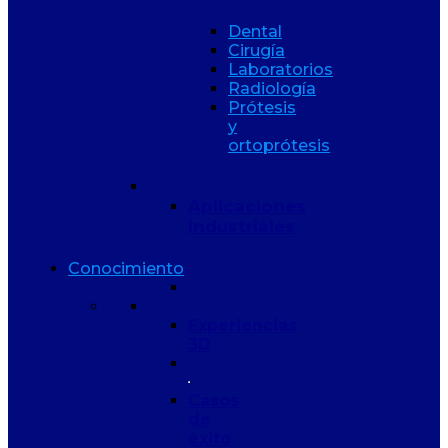
Dental
Cirugía
Laboratorios
Radiología
Prótesis
y
ortoprótesis
Aplicaciones
Industriales
Conocimiento
Experiencias
3D
Casos
de
éxito