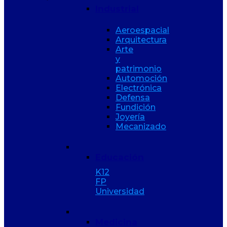
Industrial
Aeroespacial
Arquitectura
Arte
y
patrimonio
Automoción
Electrónica
Defensa
Fundición
Joyería
Mecanizado
Educación
K12
FP
Universidad
Medicina