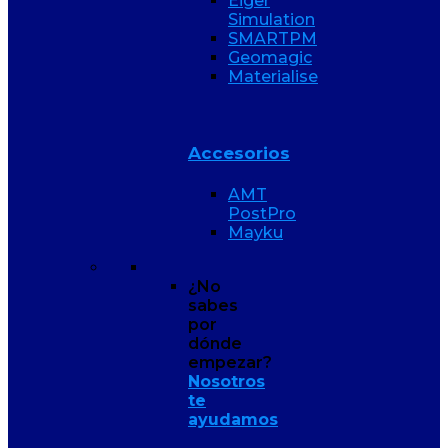
Eiger
Simulation
SMARTPM
Geomagic
Materialise
Accesorios
AMT
PostPro
Mayku
¿No
sabes
por
dónde
empezar?
Nosotros
te
ayudamos