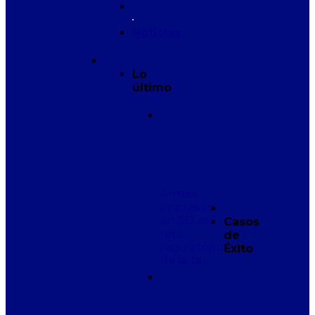
Noticias
Lo
último
Armas
impresas
en 3D: el
Casos
reto
de
regulatorio
Éxito
de la fa…