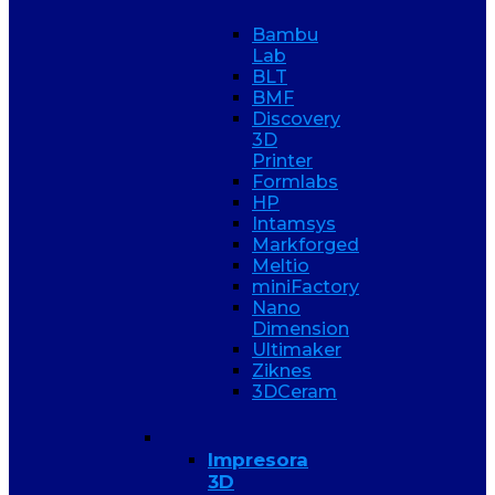
Bambu
Lab
BLT
BMF
Discovery
3D
Printer
Formlabs
HP
Intamsys
Markforged
Meltio
miniFactory
Nano
Dimension
Ultimaker
Ziknes
3DCeram
Impresora
3D