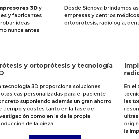
mpresoras 3D
y
Desde Sicnova brindamos a
es y fabricantes
empresas y centros médicos d
probar ideas
ortoprótesis, radiología, dent
omo nunca antes.
rótesis y ortoprótesis y tecnología
Impl
D
radi
a tecnología 3D proporciona soluciones
En el
rotésicas personalizadas para el paciente
técni
oncreto suponiendo además un gran ahorro
las t
e tiempo y costes tanto en la fase de
reson
nvestigación como en la de la propia
ultra
roducción de la pieza.
origi
la im