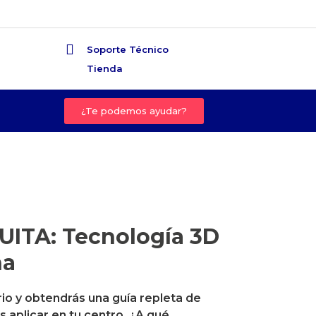
Soporte Técnico
Tienda
¿Te podemos ayudar?
ITA: Tecnología 3D
na
io y obtendrás una guía repleta de
 aplicar en tu centro. ¿A qué