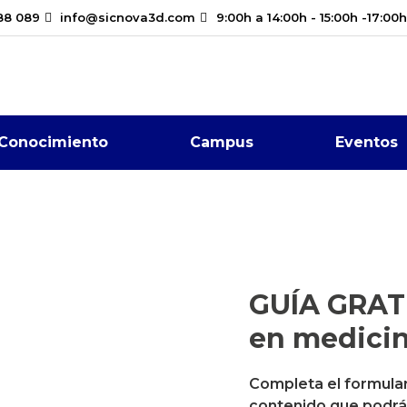
88 089
info@sicnova3d.com
9:00h a 14:00h - 15:00h -17:00h
Conocimiento
Campus
Eventos
 en
GUÍA GRATU
en medici
Completa el formular
los problemas que la
contenido que podrás