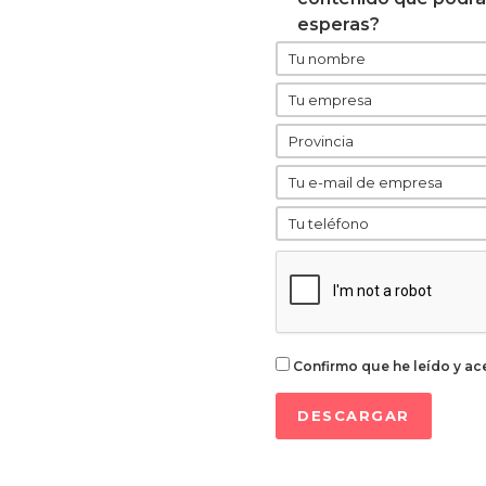
 humanidad. Este campo
esperas?
ene algo en común: para
 innovar e implantar
ogías.
Confirmo que he leído y ac