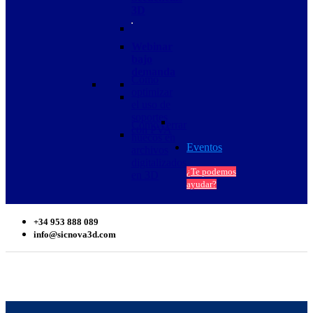
3D
Webinar
bajo
demanda
Cómo
optimizar
el uso de
soportes
Cómo cerrar
con PVA
huecos en
Eventos
archivos
digitalizados
¿Te podemos
en 3D
ayudar?
+34 953 888 089
info@sicnova3d.com