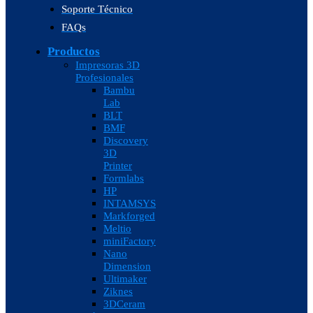
Soporte Técnico
FAQs
Productos
Impresoras 3D
Profesionales
Bambu
Lab
BLT
BMF
Discovery
3D
Printer
Formlabs
HP
INTAMSYS
Markforged
Meltio
miniFactory
Nano
Dimension
Ultimaker
Ziknes
3DCeram