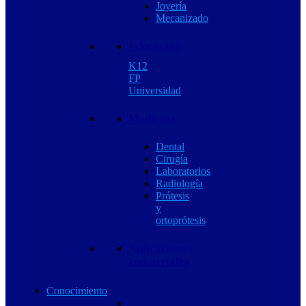
Joyería
Mecanizado
Educación
K12
FP
Universidad
Medicina
Dental
Cirugía
Laboratorios
Radiología
Prótesis
y
ortoprótesis
Aplicaciones
Industriales
Conocimiento