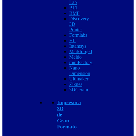
Lab
BLT
BMF
Discovery
3D
Printer
Formlabs
HP
Intamsys
Markforged
Meltio
miniFactory
Nano
Dimension
Ultimaker
Ziknes
3DCeram
Impresora
3D
de
Gran
Formato