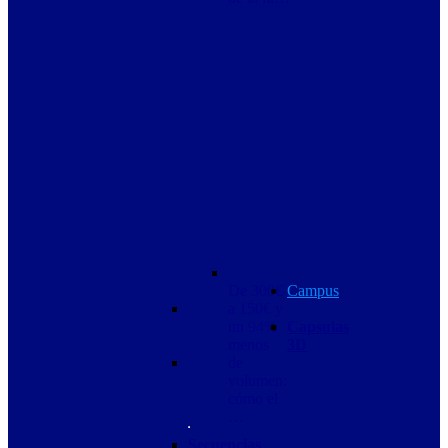
De 300€
Campus
a 150€ y
un 94%
Capsulas
menos
3D
de
volumen:
cómo el
…
Secuencias