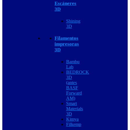
Escáneres
3D
Shining
3D
Filamentos
impresoras
3D
Bambu
Lab
BEDROCK
3D
(antes
BASF
Forward
AM)
Smart
Materials
3D
Kimya
Filkemp