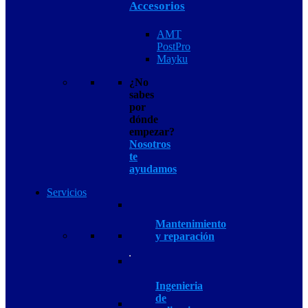
Accesorios
AMT
PostPro
Mayku
¿No
sabes
por
dónde
empezar?
Nosotros
te
ayudamos
Servicios
Mantenimiento
y reparación
Ingenieria
de