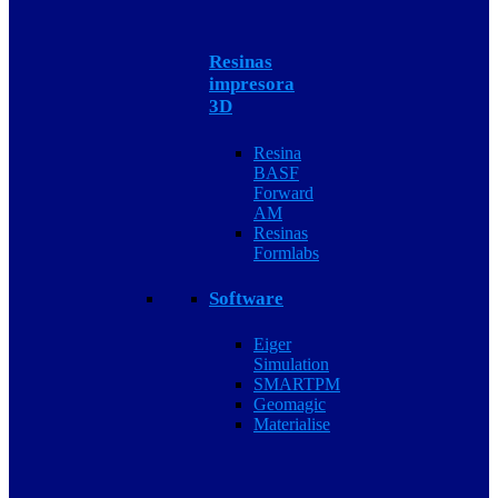
Resinas
impresora
3D
Resina
BASF
Forward
AM
Resinas
Formlabs
Software
Eiger
Simulation
SMARTPM
Geomagic
Materialise