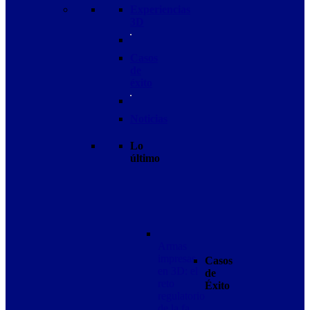
Experiencias
3D
Casos
de
éxito
Noticias
Lo
último
Armas
impresas
Casos
en 3D: el
de
reto
Éxito
regulatorio
de la fa…