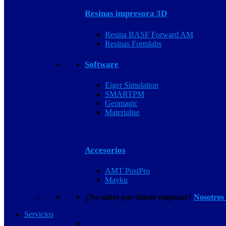
Resinas impresora 3D
Resina BASF Forward AM
Resinas Formlabs
Software
Eiger Simulation
SMARTPM
Geomagic
Materialise
Accesorios
AMT PostPro
Mayku
¿No sabes por dónde empezar?
Nosotros
Servicios