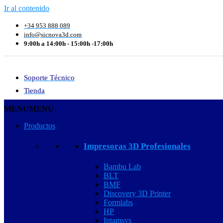
Ir al contenido
+34 953 888 089
info@sicnova3d.com
9:00h a 14:00h - 15:00h -17:00h
Soporte Técnico
Tienda
MENU
MENU
Productos
Impresoras 3D Profesionales
Bambu Lab
BLT
BMF
Discovery 3D Printer
Formlabs
HP
Intamsys