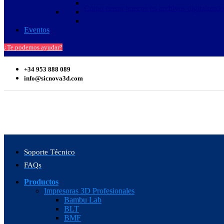
Cómo cerrar huecos en archivos digitalizad
Eventos
¿Te podemos ayudar?
+34 953 888 089
info@sicnova3d.com
Soporte Técnico
FAQs
Productos
Impresoras 3D Profesionales
Bambu Lab
BLT
BMF