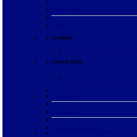
Casos de éxito
Noticias
Lo último
Armas impresas en 3D: el reto regulat
Casos de Éxito
De 300€ a 150€ y un 94% menos de 
Capsulas 3D
Secuencias 3D
Webinar bajo demanda
Cómo optimizar el uso de soportes con PVA