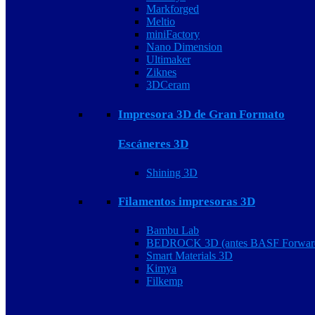
Markforged
Meltio
miniFactory
Nano Dimension
Ultimaker
Ziknes
3DCeram
Impresora 3D de Gran Formato
Escáneres 3D
Shining 3D
Filamentos impresoras 3D
Bambu Lab
BEDROCK 3D (antes BASF Forwar
Smart Materials 3D
Kimya
Filkemp