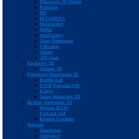
Discovery 3D Printer
Formlabs
HP
INTAMSYS
Markforged
Meltio
miniFactory
Nano Dimension
Ultimaker
Ziknes
3DCeram
Escáneres 3D
Shining 3D
Filamentos Impresoras 3D
Bambu Lab
BASF Forward AM
Kimya
Smart Materiales 3D
Resinas impresoras 3D
Resinas BASF
Forward AM
Resinas Formlabs
Sofware
Simulation
Addvance