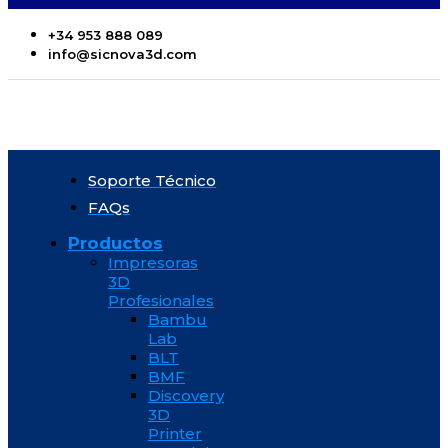
+34 953 888 089
info@sicnova3d.com
Soporte Técnico
FAQs
Productos
Impresoras
3D
Profesionales
Bambu
Lab
BLT
BMF
Discovery
3D
Printer