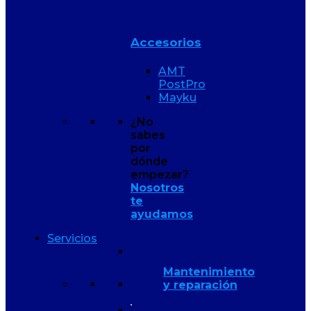
Accesorios
AMT
PostPro
Mayku
¿No
sabes
por
dónde
empezar?
Nosotros
te
ayudamos
Servicios
Mantenimiento
y reparación