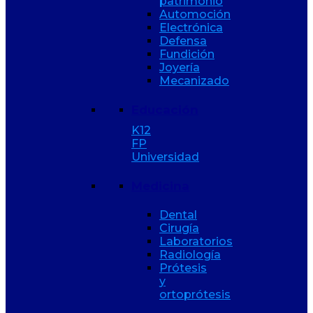
patrimonio
Automoción
Electrónica
Defensa
Fundición
Joyería
Mecanizado
Educación
K12
FP
Universidad
Medicina
Dental
Cirugía
Laboratorios
Radiología
Prótesis
y
ortoprótesis