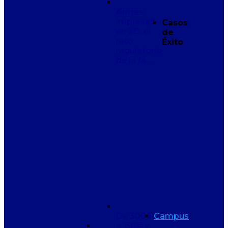
Armas
impresas
Casos
en 3D: el
de
reto
Éxito
regulatorio
de la fa…
De 300€
Campus
a 150€ y