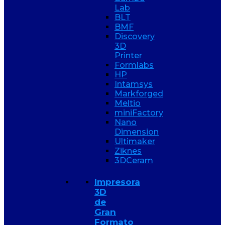
Lab
BLT
BMF
Discovery
3D
Printer
Formlabs
HP
Intamsys
Markforged
Meltio
miniFactory
Nano
Dimension
Ultimaker
Ziknes
3DCeram
Impresora
3D
de
Gran
Formato