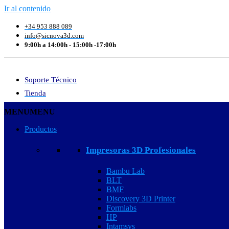
Ir al contenido
+34 953 888 089
info@sicnova3d.com
9:00h a 14:00h - 15:00h -17:00h
Soporte Técnico
Tienda
MENU
MENU
Productos
Impresoras 3D Profesionales
Bambu Lab
BLT
BMF
Discovery 3D Printer
Formlabs
HP
Intamsys