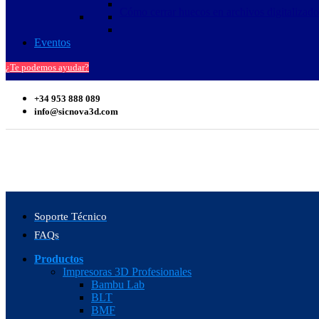
Cómo cerrar huecos en archivos digitalizad
Eventos
¿Te podemos ayudar?
+34 953 888 089
info@sicnova3d.com
Soporte Técnico
FAQs
Productos
Impresoras 3D Profesionales
Bambu Lab
BLT
BMF