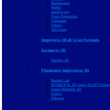
Markforged
Meltio
miniFactory
Nano Dimension
Ultimaker
Ziknes
3DCeram
Impresora 3D de Gran Formato
Escáneres 3D
Shining 3D
Filamentos impresoras 3D
Bambu Lab
BEDROCK 3D (antes BASF Forwar
Smart Materials 3D
Kimya
Filkemp