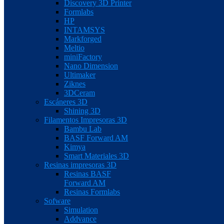
Discovery 3D Printer
Formlabs
HP
INTAMSYS
Markforged
Meltio
miniFactory
Nano Dimension
Ultimaker
Ziknes
3DCeram
Escáneres 3D
Shining 3D
Filamentos Impresoras 3D
Bambu Lab
BASF Forward AM
Kimya
Smart Materiales 3D
Resinas impresoras 3D
Resinas BASF
Forward AM
Resinas Formlabs
Sofware
Simulation
Addvance