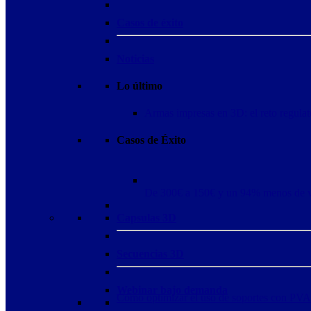
Casos de éxito
Noticias
Lo último
Armas impresas en 3D: el reto regulat
Casos de Éxito
De 300€ a 150€ y un 94% menos de 
Capsulas 3D
Secuencias 3D
Webinar bajo demanda
Cómo optimizar el uso de soportes con PVA