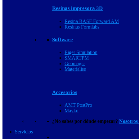
Resinas impresora 3D
Resina BASF Forward AM
Resinas Formlabs
Software
Eiger Simulation
SMARTPM
Geomagic
Materialise
Accesorios
AMT PostPro
Mayku
¿No sabes por dónde empezar?
Nosotros
Servicios