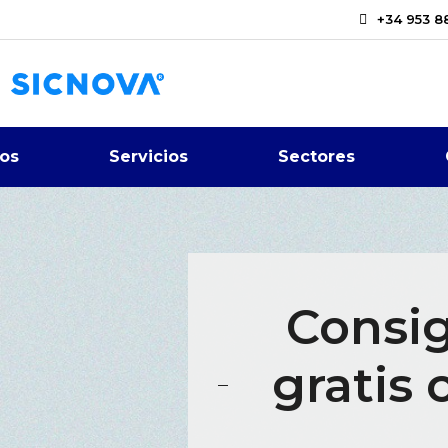
+34 953 8
os
Servicios
Sectores
Consig
gratis 