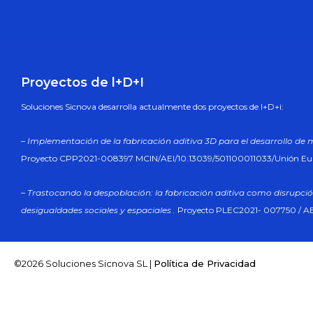
Proyectos de l+D+I
Soluciones Sicnova desarrolla actualmente dos proyectos de l+D+i:
– Implementación de la fabricación aditiva 3D para el desarrollo de 
Proyecto CPP2021-008397 MCIN/AEI/10.13039/501100011033/Unión E
– Trastocando la despoblación: la fabricación aditiva como disrupció
desigualdades sociales y espaciales .
Proyecto PLEC2021- 007750 / AE
©2026 Soluciones Sicnova SL |
Política de Privacidad