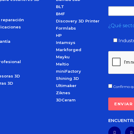
BLT
BMF
 reparación
Discovery 3D Printer
¿Qué secto
licaciones
Formlabs
HP
Industr
antía
Intamsys
Markforged
Mayku
rofesional
Meltio
miniFactory
esoras 3D
Shining 3D
ras 3D
Ultimaker
Confirmo qu
Ziknes
3DCeram
ENCUENTR