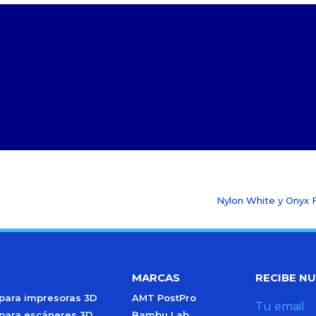
Nylon White y Onyx 
MARCAS
RECIBE N
 para impresoras 3D
AMT PostPro
Tu email
 para escáneres 3D
Bambu Lab