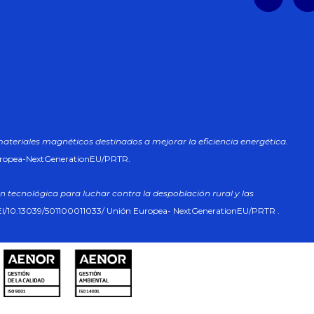
materiales magnéticos destinados a mejorar la eficiencia energética.
uropea-NextGenerationEU/PRTR.
n tecnológica para luchar contra la despoblación rural y las
I/10.13039/501100011033/ Unión Europea- NextGenerationEU/PRTR .