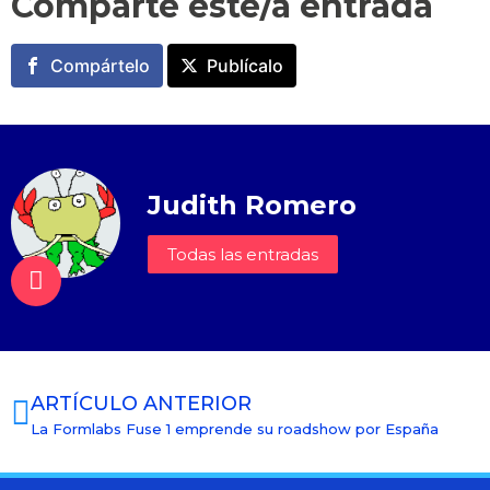
Comparte este/a entrada
Compártelo
Publícalo
Judith Romero
Todas las entradas
ARTÍCULO ANTERIOR
La Formlabs Fuse 1 emprende su roadshow por España