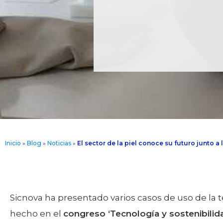
Inicio
»
Blog
»
Noticias
»
El sector de la piel conoce su futuro junto a
Sicnova ha presentado varios casos de uso de la te
hecho en el
congreso ‘Tecnología y sostenibilidad