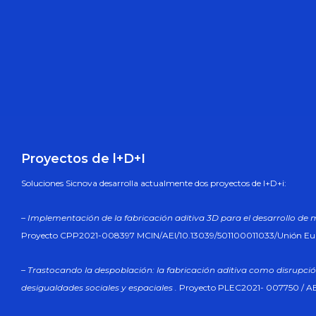
Proyectos de l+D+I
Soluciones Sicnova desarrolla actualmente dos proyectos de l+D+i:
– Implementación de la fabricación aditiva 3D para el desarrollo de 
Proyecto CPP2021-008397 MCIN/AEI/10.13039/501100011033/Unión E
– Trastocando la despoblación: la fabricación aditiva como disrupció
desigualdades sociales y espaciales .
Proyecto PLEC2021- 007750 / AE