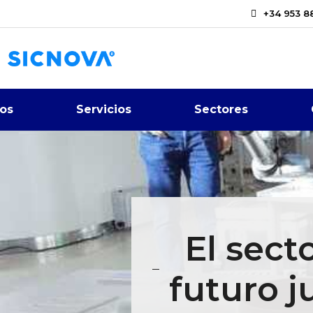
+34 953 8
os
Servicios
Sectores
El sect
futuro j