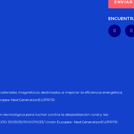
ENCUENTR
materiales magnéticos destinados a mejorar la eficiencia energética.
uropea-NextGenerationEU/PRTR.
n tecnológica para luchar contra la despoblación rural y las
I/10.13039/501100011033/ Unión Europea- NextGenerationEU/PRTR .