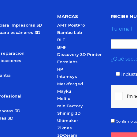
MARCAS
RECIBE N
 para impresoras 3D
AMT PostPro
Tu email
 para escáneres 3D
Bambu Lab
BLT
BMF
 reparación
Discovery 3D Printer
¿Qué secto
licaciones
Formlabs
HP
Industr
antía
Intamsys
Markforged
Mayku
rofesional
Meltio
miniFactory
esoras 3D
Shining 3D
ras 3D
Ultimaker
Confirmo qu
Ziknes
3DCeram