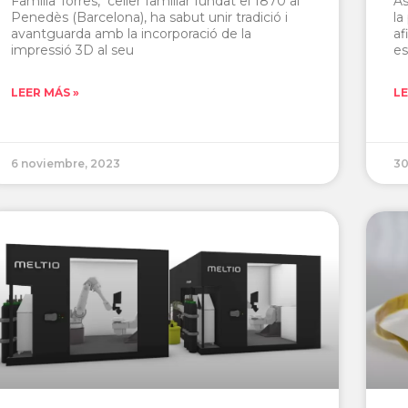
Familia Torres, celler familiar fundat el 1870 al
As
Penedès (Barcelona), ha sabut unir tradició i
la
avantguarda amb la incorporació de la
af
impressió 3D al seu
es
LEER MÁS »
LE
6 noviembre, 2023
30