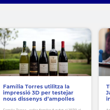
Família Torres utilitza la
T
impressió 3D per testejar
J
nous dissenys d’ampolles
i