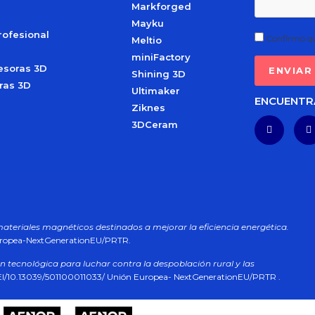
Markforged
Mayku
rofesional
Confirmo qu
Meltio
miniFactory
esoras 3D
Shining 3D
ras 3D
Ultimaker
ENCUENTR
Ziknes
3DCeram
materiales magnéticos destinados a mejorar la eficiencia energética.
uropea-NextGenerationEU/PRTR.
n tecnológica para luchar contra la despoblación rural y las
I/10.13039/501100011033/ Unión Europea- NextGenerationEU/PRTR .