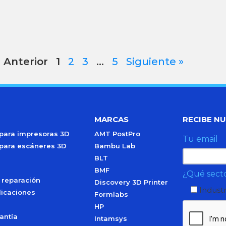
« Anterior
1
2
3
…
5
Siguiente »
MARCAS
RECIBE N
 para impresoras 3D
AMT PostPro
Tu email
 para escáneres 3D
Bambu Lab
BLT
BMF
¿Qué secto
 reparación
Discovery 3D Printer
Industr
licaciones
Formlabs
HP
antía
Intamsys