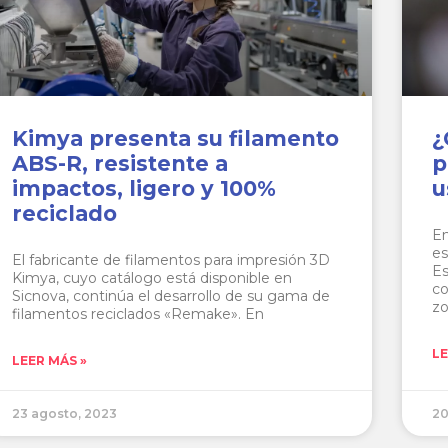
Kimya presenta su filamento
¿
ABS-R, resistente a
p
impactos, ligero y 100%
u
reciclado
En
es
El fabricante de filamentos para impresión 3D
Es
Kimya, cuyo catálogo está disponible en
co
Sicnova, continúa el desarrollo de su gama de
z
filamentos reciclados «Remake». En
LE
LEER MÁS »
23 agosto, 2023
20