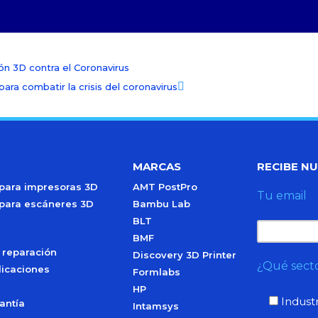
ión 3D contra el Coronavirus
ara combatir la crisis del coronavirus
MARCAS
RECIBE N
 para impresoras 3D
AMT PostPro
Tu email
 para escáneres 3D
Bambu Lab
BLT
BMF
 reparación
Discovery 3D Printer
¿Qué secto
licaciones
Formlabs
HP
Industr
antía
Intamsys