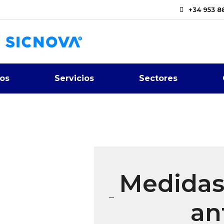
+34 953 8
os
Servicios
Sectores
Medidas
an