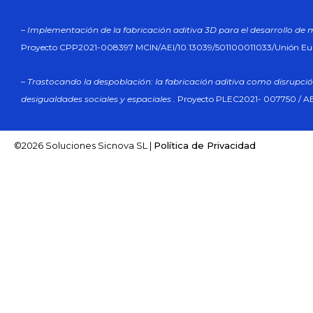
– Implementación de la fabricación aditiva 3D para el desarrollo de 
Proyecto CPP2021-008397 MCIN/AEI/10.13039/501100011033/Unión E
– Trastocando la despoblación: la fabricación aditiva como disrupció
desigualdades sociales y espaciales .
Proyecto PLEC2021- 007750 / AE
©2026 Soluciones Sicnova SL |
Política de Privacidad