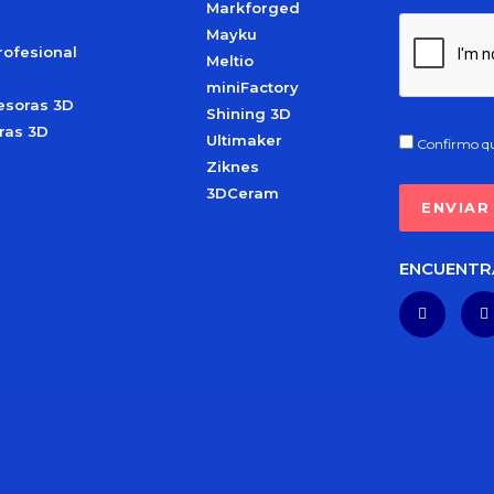
Markforged
Mayku
rofesional
Meltio
miniFactory
esoras 3D
Shining 3D
ras 3D
Ultimaker
Confirmo qu
Ziknes
3DCeram
ENCUENTR