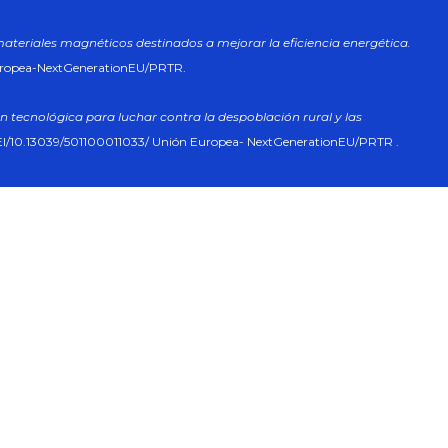
materiales magnéticos destinados a mejorar la eficiencia energética.
uropea-NextGenerationEU/PRTR.
n tecnológica para luchar contra la despoblación rural y las
I/10.13039/501100011033/ Unión Europea- NextGenerationEU/PRTR .