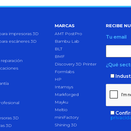
MARCAS
RECIBE N
para impresoras 3D
AMT PostPro
Tu email
para escáneres 3D
Bambu Lab
BLT
BMF
 reparación
Discovery 3D Printer
¿Qué secto
icaciones
Formlabs
Indust
HP
antía
Intamsys
Markforged
Mayku
ofesional
Meltio
Confir
miniFactory
privacid
esoras 3D
Shining 3D
ras 3D