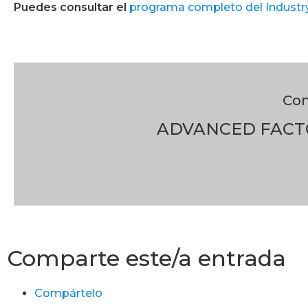
Puedes consultar el
programa completo del Industr
Con
ADVANCED FACTO
Comparte este/a entrada
Compártelo