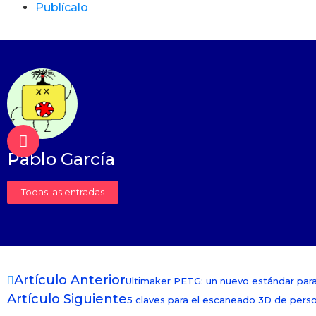
Publícalo
Pablo García
Todas las entradas
Artículo Anterior
Ultimaker PETG: un nuevo estándar para 
Artículo Siguiente
5 claves para el escaneado 3D de pers