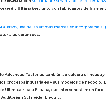
0 de
BCN3D
, con
su flamante Smart Cabinet recién lan
forged
y
Ultimaker
, junto con fabricantes de filame
3DCeram, una de las últimas marcas en incorporarse al 
materiales cerámicos.
co de Advanced Factories también se celebra el Industr
os procesos industriales y sus modelos de negocio. En
de Ultimaker para España,
que intervendrá en un foro
el Auditorium Schneider Electric.