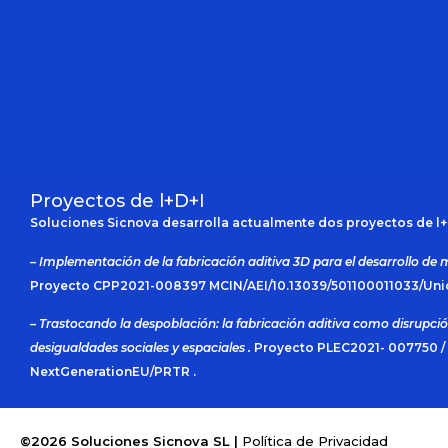
Proyectos de l+D+I
Soluciones Sicnova desarrolla actualmente dos proyectos de l+
– Implementación de la fabricación aditiva 3D para el desarrollo de 
Proyecto CPP2021-008397 MCIN/AEI/10.13039/501100011033/Un
– Trastocando la despoblación: la fabricación aditiva como disrupció
desigualdades sociales y espaciales .
Proyecto PLEC2021- 007750 / 
NextGenerationEU/PRTR .
©2026 Soluciones Sicnova SL |
Política de Privacidad