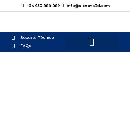
+34 953 888 089
info@sicnova3d.com
Soporte Técnico
FAQs
Sectores
Somos expertos en la aplicación y el
asesoramiento de fabricación aditiva y
digitalización 3D para los sectores industriales
más importantes.