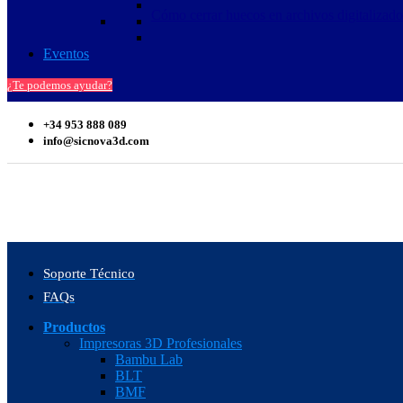
Cómo cerrar huecos en archivos digitalizad
Eventos
¿Te podemos ayudar?
+34 953 888 089
info@sicnova3d.com
Soporte Técnico
FAQs
Productos
Impresoras 3D Profesionales
Bambu Lab
BLT
BMF