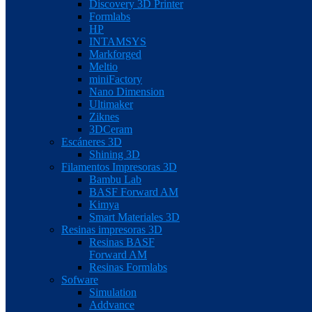
Discovery 3D Printer
Formlabs
HP
INTAMSYS
Markforged
Meltio
miniFactory
Nano Dimension
Ultimaker
Ziknes
3DCeram
Escáneres 3D
Shining 3D
Filamentos Impresoras 3D
Bambu Lab
BASF Forward AM
Kimya
Smart Materiales 3D
Resinas impresoras 3D
Resinas BASF
Forward AM
Resinas Formlabs
Sofware
Simulation
Addvance