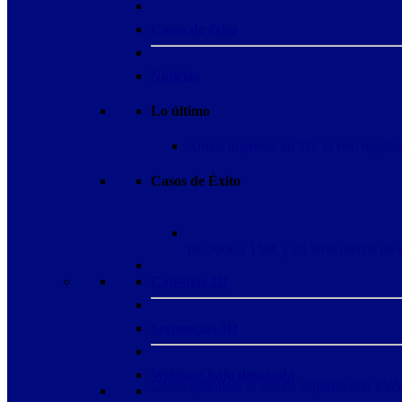
Casos de éxito
Noticias
Lo último
Armas impresas en 3D: el reto regulat
Casos de Éxito
De 300€ a 150€ y un 94% menos de 
Capsulas 3D
Secuencias 3D
Webinar bajo demanda
Cómo optimizar el uso de soportes con PVA