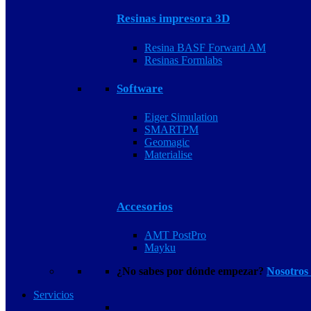
Resinas impresora 3D
Resina BASF Forward AM
Resinas Formlabs
Software
Eiger Simulation
SMARTPM
Geomagic
Materialise
Accesorios
AMT PostPro
Mayku
¿No sabes por dónde empezar?
Nosotros
Servicios