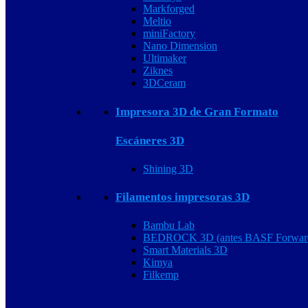
Markforged
Meltio
miniFactory
Nano Dimension
Ultimaker
Ziknes
3DCeram
Impresora 3D de Gran Formato
Escáneres 3D
Shining 3D
Filamentos impresoras 3D
Bambu Lab
BEDROCK 3D (antes BASF Forwar
Smart Materials 3D
Kimya
Filkemp