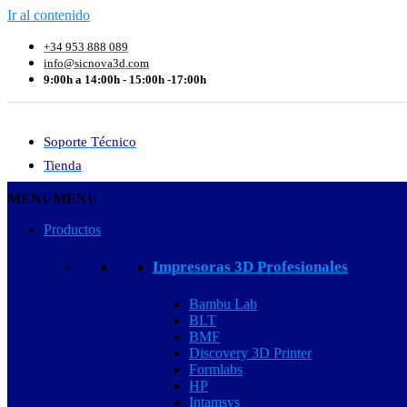
Ir al contenido
+34 953 888 089
info@sicnova3d.com
9:00h a 14:00h - 15:00h -17:00h
Soporte Técnico
Tienda
MENU
MENU
Productos
Impresoras 3D Profesionales
Bambu Lab
BLT
BMF
Discovery 3D Printer
Formlabs
HP
Intamsys