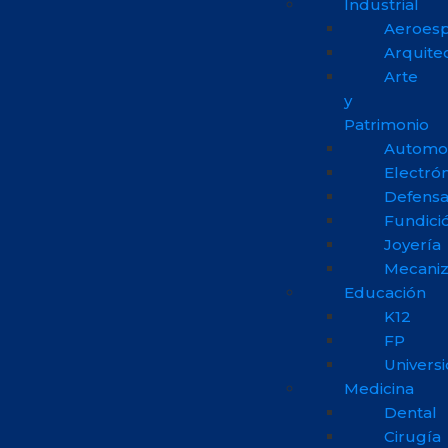
Industrial
Aeroesp
Arquite
Arte
y
Patrimonio
Automo
Electrón
Defens
Fundici
Joyería
Mecani
Educación
K12
FP
Univers
Medicina
Dental
Cirugía