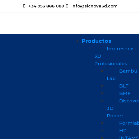
+34 953 888 089
info@sicnova3d.com
Productos
Impresoras
3D
Profesionales
Bambu
Lab
BLT
BMF
Discove
3D
Printer
Formla
HP
INTAMS