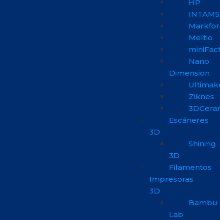
HP
INTAMS
Markfo
Meltio
miniFac
Nano
Dimension
Ultimak
Ziknes
3DCera
Escáneres
3D
Shining
3D
Filamentos
Impresoras
3D
Bambu
Lab