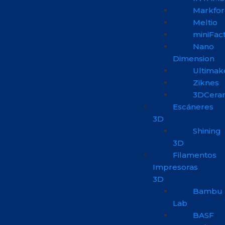
Markfo
Meltio
miniFac
Nano
Dimension
Ultimak
Ziknes
3DCera
Escáneres
3D
Shining
3D
Filamentos
Impresoras
3D
Bambu
Lab
BASF