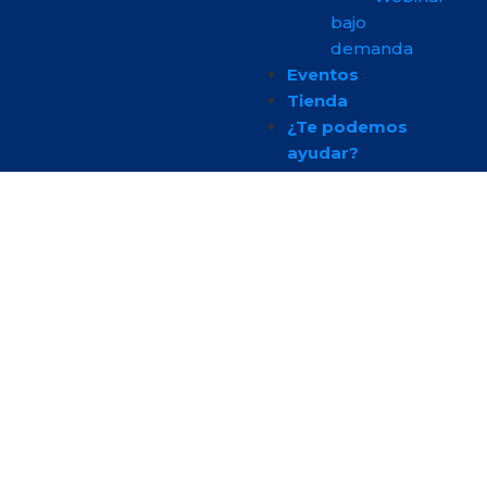
bajo
demanda
Eventos
Tienda
¿Te podemos
ayudar?
Aplicaciones
Desde la creación de prototipos y herramientas
hasta la fabricación directa de piezas en
diversos sectores industriales, constantemente
se desarrollan nuevas e innovadoras
aplicaciones.