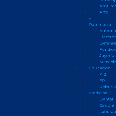
Arquite
Arte
y
Patrimonio
Automo
Electrón
Defens
Fundici
Joyería
Mecani
Educación
K12
FP
Univers
Medicina
Dental
Cirugía
Laborat